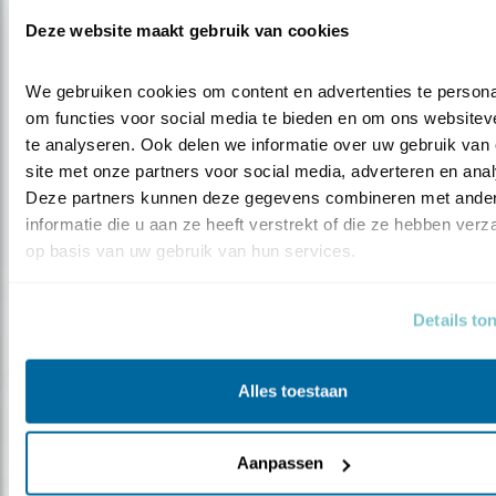
Tip
Deze website maakt gebruik van cookies
Nu te zien: de blauwe kiekendief
We gebruiken cookies om content en advertenties te personal
om functies voor social media te bieden en om ons websiteve
te analyseren. Ook delen we informatie over uw gebruik van 
site met onze partners voor social media, adverteren en anal
Deze partners kunnen deze gegevens combineren met ander
informatie die u aan ze heeft verstrekt of die ze hebben verz
op basis van uw gebruik van hun services.
Details to
Alles toestaan
Tip
Nu te zien: de toendrarietgans
Aanpassen