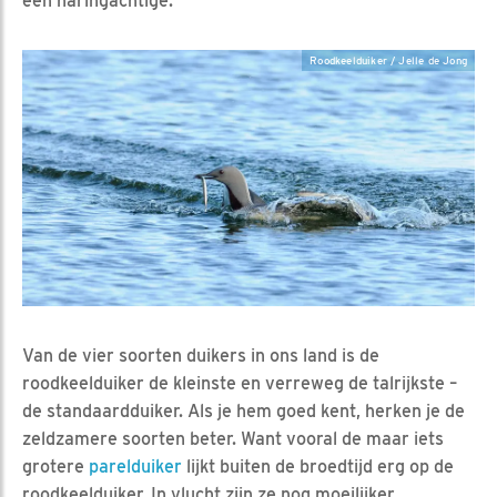
een haringachtige.
Roodkeelduiker / Jelle de Jong
Van de vier soorten duikers in ons land is de
roodkeelduiker de kleinste en verreweg de talrijkste –
de standaardduiker. Als je hem goed kent, herken je de
zeldzamere soorten beter. Want vooral de maar iets
grotere
parelduiker
lijkt buiten de broedtijd erg op de
roodkeelduiker. In vlucht zijn ze nog moeilijker