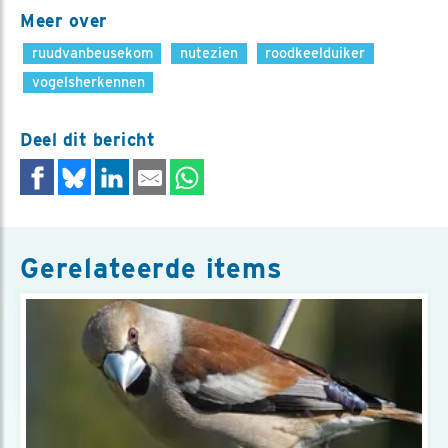
Meer over
ruudvanbeusekom
nutezien
roodkeelduiker
vogelsherkennen
Deel dit bericht
Gerelateerde items