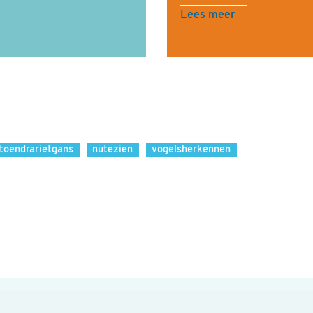
Lees meer
toendrarietgans
nutezien
vogelsherkennen