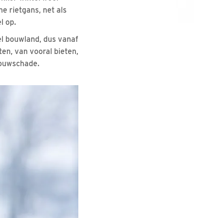
e rietgans, net als
l op.
el bouwland, dus vanaf
ten, van vooral bieten,
bouwschade.