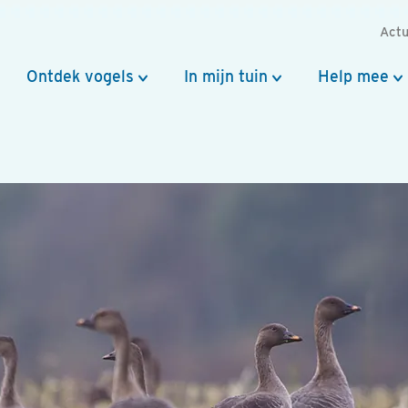
Actu
Ontdek vogels
In mijn tuin
Help mee