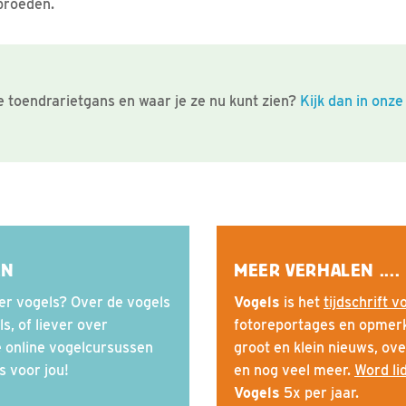
broeden.
 toendrarietgans en waar je ze nu kunt zien?
Kijk dan in onze
EN
MEER VERHALEN ....
er vogels? Over de vogels
Vogels
is het
tijdschrift 
s, of liever over
fotoreportages en opmerke
de online vogelcursussen
groot en klein nieuws, ove
s voor jou!
en nog veel meer.
Word li
Vogels
5x per jaar.