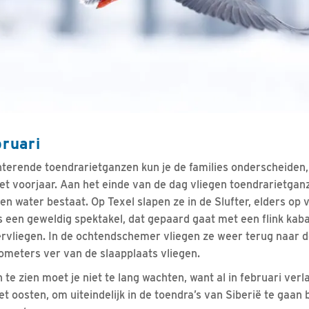
bruari
terende toendrarietganzen kun je de families onderscheiden, 
t het voorjaar. Aan het einde van de dag vliegen toendrarietga
pen water bestaat. Op Texel slapen ze in de Slufter, elders op
s een geweldig spektakel, dat gepaard gaat met een flink kaba
ervliegen. In de ochtendschemer vliegen ze weer terug naar 
lometers ver van de slaapplaats vliegen.
e zien moet je niet te lang wachten, want al in februari verl
t oosten, om uiteindelijk in de toendra’s van Siberië te gaan