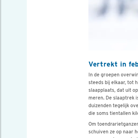
Vertrekt in fe
In de groepen overwin
steeds bij elkaar, to
slaapplaats, dat uit o
meren. De slaaptrek i
duizenden tegelijk ov
die soms tientallen ki
Om toendrarietganzen t
schuiven ze op naar he