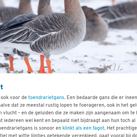
ot
 ook voor de
toendrarietgans
. Een bedaarde gans die er ineens
lve dat ze meestal rustig lopen te foerageren, ook in het gelui
n vlucht – en de geluiden die ze maken zijn aangenaam om te 
t iedereen wel kent en bepaald niet bijdraagt aan hun toch al 
oendrarietgans is sonoor en
klinkt als een fagot
. Het prachtig
tiel met witte lijntjes getekende verenkleed, gaat vooral bij 