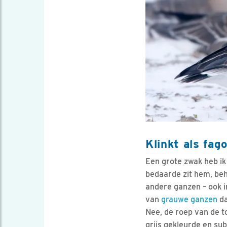
Klinkt als fag
Een grote zwak heb ik
bedaarde zit hem, beha
andere ganzen – ook i
van
grauwe ganzen
da
Nee, de roep van de t
grijs gekleurde en sub