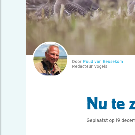
Door
Ruud van Beusekom
Redacteur Vogels
Nu te 
Geplaatst op 19 dec