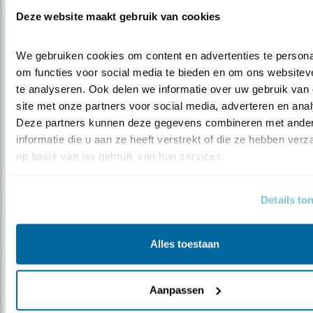
Tip
Deze website maakt gebruik van cookies
Nu te zien: de blauwe kiekendief
We gebruiken cookies om content en advertenties te personal
om functies voor social media te bieden en om ons websiteve
te analyseren. Ook delen we informatie over uw gebruik van 
site met onze partners voor social media, adverteren en anal
Deze partners kunnen deze gegevens combineren met ander
informatie die u aan ze heeft verstrekt of die ze hebben verz
op basis van uw gebruik van hun services.
Details to
Alles toestaan
Tip
Nu te zien: de toendrarietgans
Aanpassen