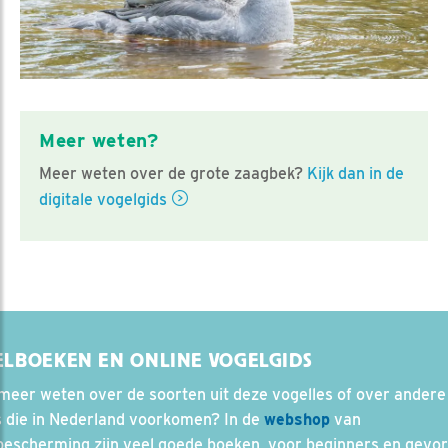
Meer weten?
Meer weten over de grote zaagbek?
Kijk dan in de
digitale vogelgids
ELBOEKEN EN ONLINE VOGELGIDS
 meer weten over de soorten uit deze vogelles of over andere
s die in Nederland voorkomen? In de
webshop
van
bescherming zijn veel goede boeken, voor beginners en gevo