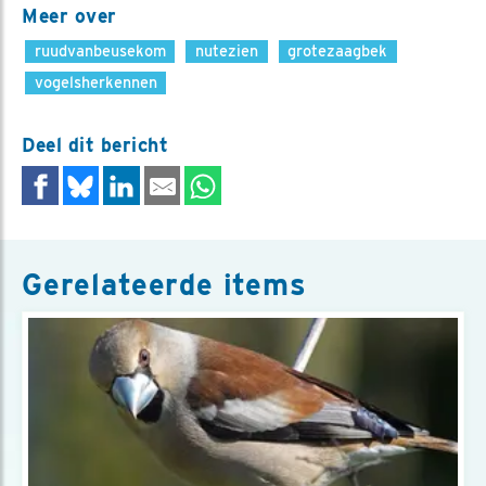
Meer over
ruudvanbeusekom
nutezien
grotezaagbek
vogelsherkennen
Deel dit bericht
Gerelateerde items