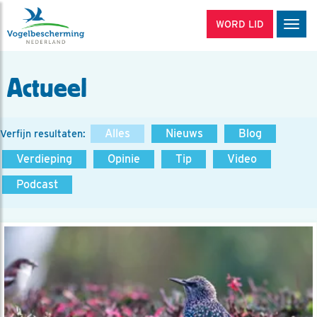
WORD LID
Men
Actueel
Alles
Nieuws
Blog
Verfijn resultaten:
Verdieping
Opinie
Tip
Video
Podcast