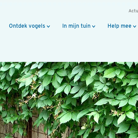
Actu
Ontdek vogels
In mijn tuin
Help mee