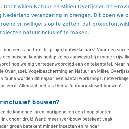
. Daar willen Natuur en Milieu Overijssel, de Provi
 Nederland verandering in brengen. Dit doen we 
roene vrijwilligers op te zetten, dat projectontwi
ojecten natuurinclusief te maken.
rs nou eens aan tafel bij projectontwikkelaars! Voor een succe
ecologische kennis nodig: volop aanwezig bij groene vrijwilli
n wordt nog weinig vertegenwoordigd aan de tekentafel. Maar n
ie Overijssel, Vogelbescherming en Natuur en Milieu Overijsse
 en fauna worden dit najaar een aantal workshops, netwerkbi
iseerd. Allemaal met als thema ‘natuurinclusief bouwen’.
inclusief bouwen?
en de komende jaren ingrijpend, en een hoop planten
 flink onder druk! Want: meer (ver)bouw betekent vaak
nder groen betekent minder insecten en minder