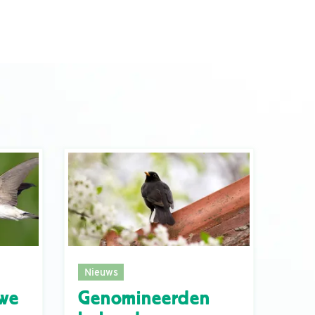
Nieuws
 we
Genomineerden