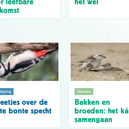
r leefbare
het wel
komst
ieping
Nieuws
eetjes over de
Bakken en
te bonte specht
broeden: het k
samengaan