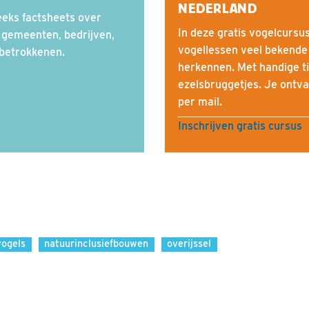
NEDERLAND
eks factsheets over
In deze gratis vogelcursus
 gemeenten, bedrijven,
vogellessen veel bekende
betrokkenen.
herkennen. Met handige ti
ezelsbruggetjes. Je ontva
per mail.
Inschrijven gratis cursus
vogels
natuurinclusiefbouwen
overijssel