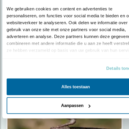
We gebruiken cookies om content en advertenties te 
personaliseren, om functies voor social media te bieden en o
Tip
websiteverkeer te analyseren. Ook delen we informatie over 
Help de ondernemers van
gebruik van onze site met onze partners voor social media, 
Burgerboerderij ..
adverteren en analyse. Deze partners kunnen deze gegevens
combineren met andere informatie die u aan ze heeft verstrekt
ze hebben verzameld op basis van uw gebruik van hun servi
Details to
Populair
Alles toestaan
Aanpassen