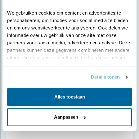
Tip
Tips voor een tuin zonder gif
We gebruiken cookies om content en advertenties te 
personaliseren, om functies voor social media te bieden 
en om ons websiteverkeer te analyseren. Ook delen we 
informatie over uw gebruik van onze site met onze 
partners voor social media, adverteren en analyse. Deze 
partners kunnen deze gegevens combineren met andere 
informatie die u aan ze heeft verstrekt of die ze hebben 
verzameld op basis van uw gebruik van hun services.
Details tonen
Alles toestaan
Tip
Aanpassen
'Onkruid' te lijf, zonder gif