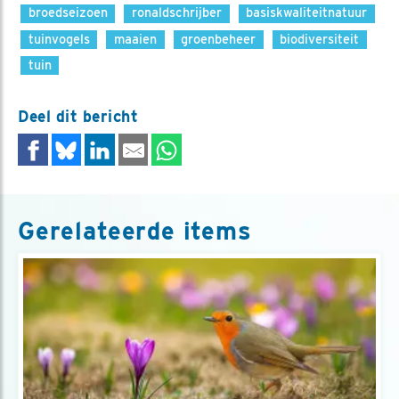
broedseizoen
ronaldschrijber
basiskwaliteitnatuur
tuinvogels
maaien
groenbeheer
biodiversiteit
tuin
Deel dit bericht
Gerelateerde items