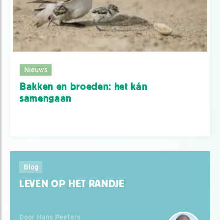
Nieuws
Bakken en broeden: het kán
samengaan
Blog
LEVEN OP HET RANDJE
Door Hans Peeters