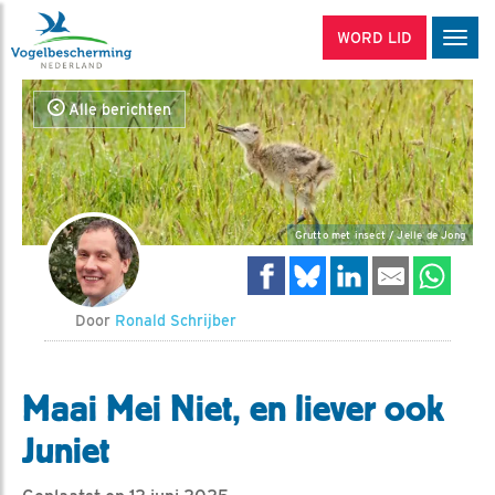
WORD LID
Men
Alle berichten
Grutto met insect / Jelle de Jong
Door
Ronald Schrijber
Maai Mei Niet, en liever ook
Juniet