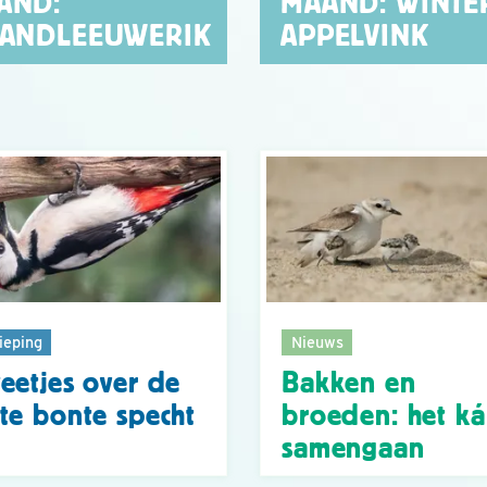
AND:
MAAND: WINTE
RANDLEEUWERIK
APPELVINK
ieping
Nieuws
eetjes over de
Bakken en
te bonte specht
broeden: het k
samengaan