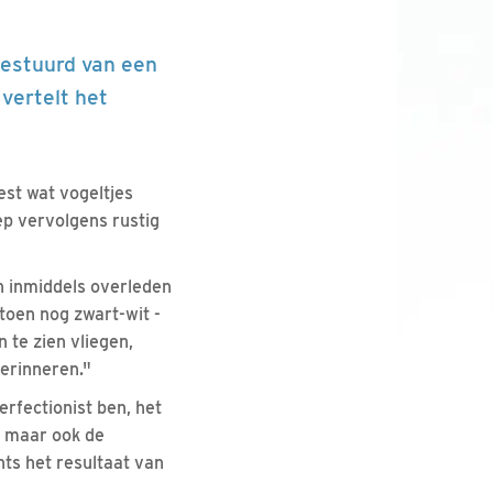
gestuurd van een
 vertelt het
est wat vogeltjes
ep vervolgens rustig
ijn inmiddels overleden
 toen nog zwart-wit -
 te zien vliegen,
herinneren."
erfectionist ben, het
st maar ook de
hts het resultaat van