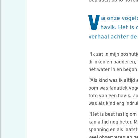
V
ia onze vogel
havik. Het is
verhaal achter de 
"Ik zat in mijn boshut
drinken en badderen, 
het water in en begon
"Als kind was ik altij
oom was fanatiek vogel
foto van een havik. Zo
was als kind erg indr
"Het is best lastig o
kan altijd nog beter. 
spanning en als laatst
veel observeren en ge