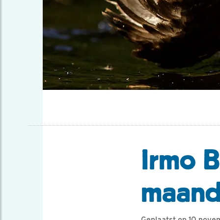
Irmo B
maan
Geplaatst op 10 nove