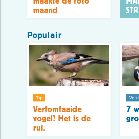
maakte de foto
MA
maand
ST
Populair
Tip
Verd
Verfomfaaide
7 w
vogel? Het is de
gro
rui.