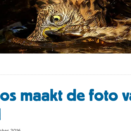
os maakt de foto 
d
mber 2016