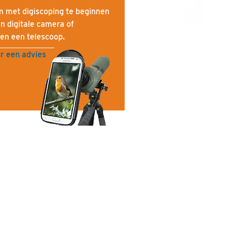
m met digiscoping te beginnen
en digitale camera of
en een telescoop.
r een advies