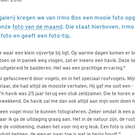
galerij kregen we van Irmo Bos een mooie foto op
 onze
foto van de maand
. Die staat hierboven. Irmo
foto en geeft een foto-tip.
je waar een klein vijvertje bij ligt. Op warme dagen komen er b
toen ze in paniek weg vlogen, zat er ineens een havik. Deze li
 uitgebreid te badderen. Het was een prachtige ervaring."
d al gefascineerd door vogels, en in het speciaal roofvogels. M
aar, die had altijd de mooiste verhalen. Hij gaf me ooit een -
'n havik was 25 jaar terug een stuk zeldzamer. Die te horen en
ukwekkend. De havik zal me dan ook altijd aan mijn oom doen 
m een vogel mooi te kunnen fotograferen. Zeker omdat ik een p
Maar ik ga de uitdaging graag aan. Het in de natuur zijn, de ru
e de voldoening, maken het voor mij erg leuk. Een foto is slec
duld hebben, de weg er naar toe is wat je bezig houdt."