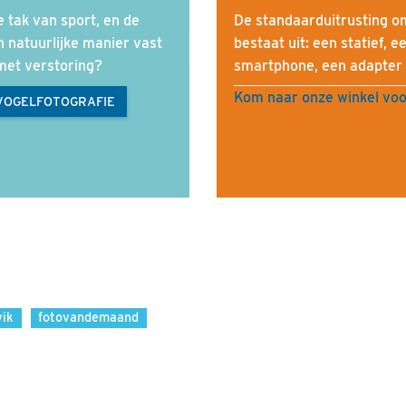
e tak van sport, en de
De standaarduitrusting o
n natuurlijke manier vast
bestaat uit: een statief, e
 met verstoring?
smartphone, een adapter 
Kom naar onze winkel voo
VOGELFOTOGRAFIE
vik
fotovandemaand