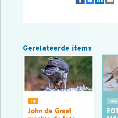
Gerelateerde items
Tip
Blog
John de Graaf
FO