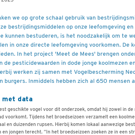
ken we op grote schaal gebruik van bestrijdingsm
eze bestrijdingsmiddelen op onze leefomgeving en
e kunnen bestuderen, is het noodzakelijk om te w
len in onze directe leefomgeving voorkomen. De 
ieden. In het project 'Meet de Mees' brengen ond
n de pesticidewaarden in dode jonge koolmezen e
Hierbij werken zij samen met Vogelbescherming Ne
n burgers. Inmiddels hebben zich al 650 mensen 
 met data
st geschikte vogel voor dit onderzoek, omdat hij zowel in de 
stad voorkomt. Tijdens het broedseizoen verzamelt een koolmee
l en duizenden rupsen. Hierbij komen lokaal aanwezige best
 en jongen terecht. “In het broedseizoen zoeken ze in een str