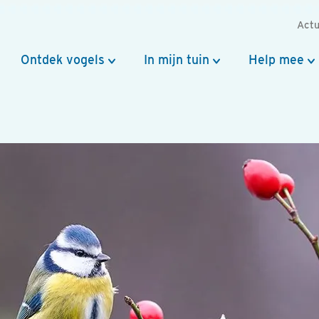
Actu
Ontdek vogels
In mijn tuin
Help mee