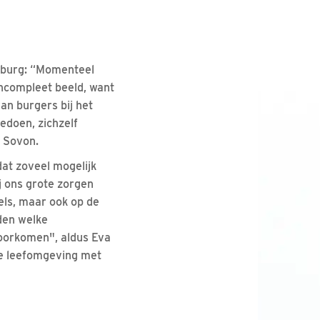
enburg: “Momenteel
incompleet beeld, want
an burgers bij het
edoen, zichzelf
n Sovon.
at zoveel mogelijk
 ons grote zorgen
els, maar ook op de
den welke
voorkomen", aldus Eva
ze leefomgeving met