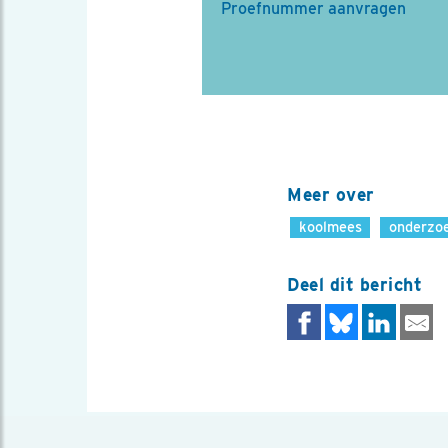
Proefnummer aanvragen
Meer over
koolmees
onderzo
Deel dit bericht