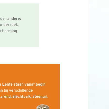
nder andere:
onderzoek,
escherming
e Lente staan vanaf begin
an bij verschillende
rend, slechtvalk, steenuil,