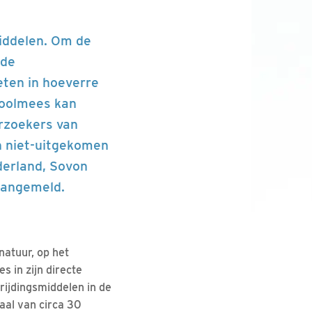
iddelen. Om de
 de
eten in hoeverre
koolmees kan
erzoekers van
n niet-uitgekomen
derland, Sovon
aangemeld.
natuur, op het
s in zijn directe
rijdingsmiddelen in de
aal van circa 30