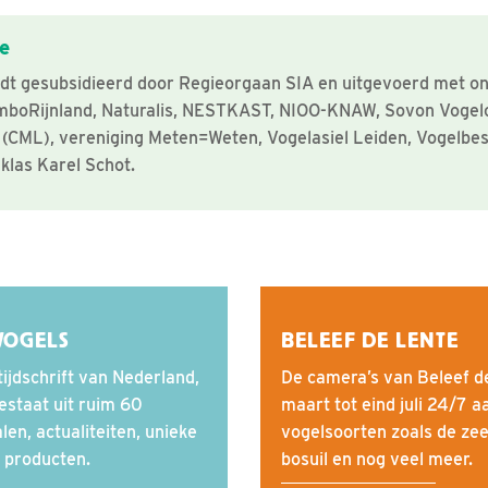
e
dt gesubsidieerd door Regieorgaan SIA en uitgevoerd met o
mboRijnland, Naturalis, NESTKAST, NIOO-KNAW, Sovon Vogel
n (CML), vereniging Meten=Weten, Vogelasiel Leiden, Vogelb
klas Karel Schot.
VOGELS
BELEEF DE LENTE
tijdschrift van Nederland,
De camera’s van Beleef d
estaat uit ruim 60
maart tot eind juli 24/7 a
len, actualiteiten, unieke
vogelsoorten zoals de zeea
ke producten.
bosuil en nog veel meer.