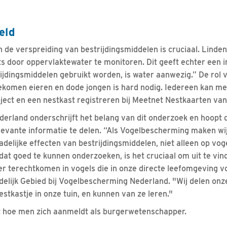
eld
in de verspreiding van bestrijdingsmiddelen is cruciaal. Lind
s door oppervlaktewater te monitoren. Dit geeft echter een 
ijdingsmiddelen gebruikt worden, is water aanwezig.” De rol v
ekomen eieren en dode jongen is hard nodig. Iedereen kan me
roject en een nestkast registreren bij Meetnet Nestkaarten va
rland onderschrijft het belang van dit onderzoek en hoopt d
evante informatie te delen. “Als Vogelbescherming maken wij
adelijke effecten van bestrijdingsmiddelen, niet alleen op vog
at goed te kunnen onderzoeken, is het cruciaal om uit te vin
er terechtkomen in vogels die in onze directe leefomgeving 
edelijk Gebied bij Vogelbescherming Nederland. "Wij delen on
stkastje in onze tuin, en kunnen van ze leren."
 hoe men zich aanmeldt als burgerwetenschapper.