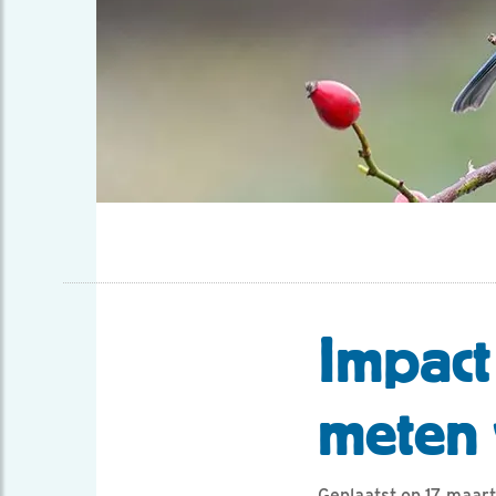
Impact
meten 
Geplaatst op 17 maar