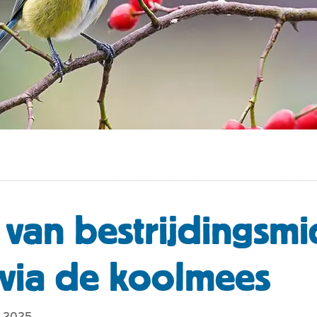
 van bestrijdingsm
via de koolmees
t 2025