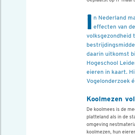
I
n Nederland ma
effecten van d
volksgezondheid t
bestrijdingsmidde
daarin uitkomst b
Hogeschool Leide
eieren in kaart. 
Vogelonderzoek é
Koolmezen vol
De koolmees is de mee
platteland als in de 
omgeving nestmateriaa
koolmezen, hun eieren