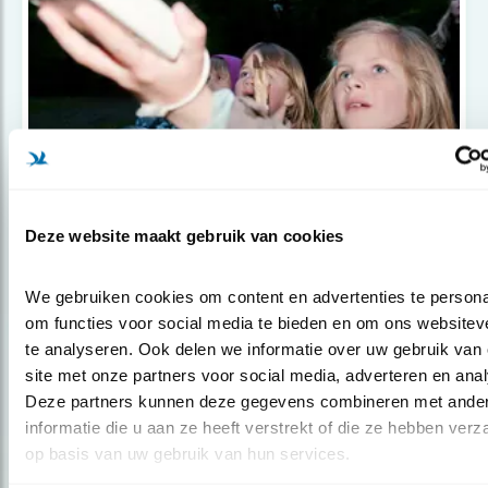
Deze website maakt gebruik van cookies
Tip
Tips voor ‘buitenkinderen’
We gebruiken cookies om content en advertenties te personal
om functies voor social media te bieden en om ons websiteve
te analyseren. Ook delen we informatie over uw gebruik van 
site met onze partners voor social media, adverteren en anal
Deze partners kunnen deze gegevens combineren met ander
Blog
informatie die u aan ze heeft verstrekt of die ze hebben verz
JOCHEM MYJER:
op basis van uw gebruik van hun services.