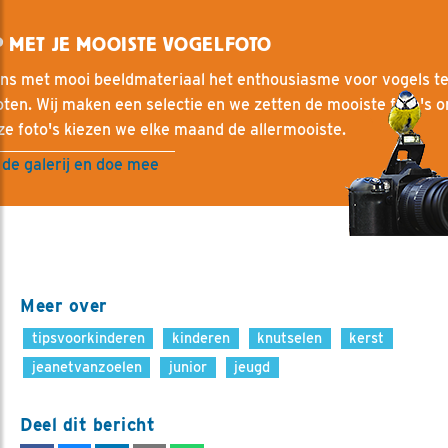
 MET JE MOOISTE VOGELFOTO
ons met mooi beeldmateriaal het enthousiasme voor vogels t
ten. Wij maken een selectie en we zetten de mooiste foto's on
ze foto's kiezen we elke maand de allermooiste.
 de galerij en doe mee
Meer over
tipsvoorkinderen
kinderen
knutselen
kerst
jeanetvanzoelen
junior
jeugd
Deel dit bericht