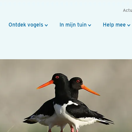
Actu
Ontdek vogels
In mijn tuin
Help mee