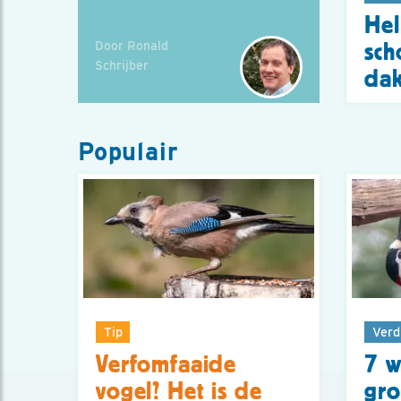
Hel
Door Ronald
sch
Schrijber
dak
Populair
Tip
Verd
Verfomfaaide
7 w
vogel? Het is de
gro