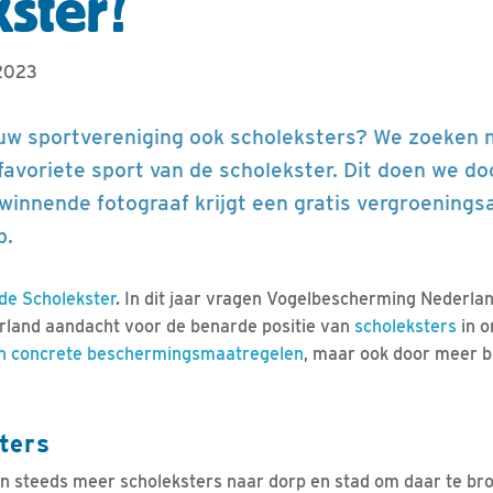
kster?
 2023
jouw sportvereniging ook scholeksters? We zoeken 
favoriete sport van de scholekster. Dit doen we d
 winnende fotograaf krijgt een gratis vergroenings
b.
de Scholekster
. In dit jaar vragen Vogelbescherming Nederla
land aandacht voor de benarde positie van
scholeksters
in o
n concrete beschermingsmaatregelen
, maar ook door meer b
ters
n steeds meer scholeksters naar dorp en stad om daar te bro