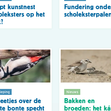
pt kunstnest
Fundering onde
oleksters op het
scholeksterpale
?
ieping
Nieuws
eetjes over de
Bakken en
te bonte specht
broeden: het k