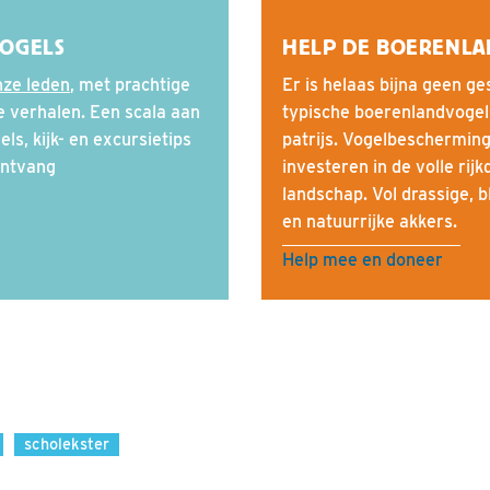
VOGELS
HELP DE BOERENLA
nze leden
, met prachtige
Er is helaas bijna geen g
e verhalen. Een scala aan
typische boerenlandvogels 
ls, kijk- en excursietips
patrijs. Vogelbescherming
ntvang
investeren in de volle ri
landschap. Vol drassige, 
en natuurrijke akkers.
Help mee en doneer
scholekster