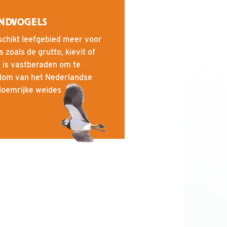
NDVOGELS
eschikt leefgebied meer voor
zoals de grutto, kievit of
 is vastberaden om te
jkdom van het Nederlandse
bloemrijke weides