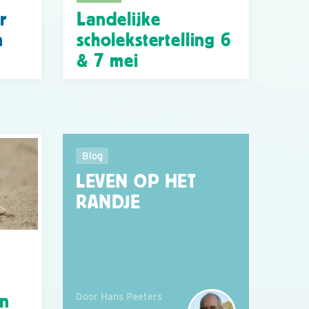
r
Landelijke
n
scholekstertelling 6
& 7 mei
Blog
LEVEN OP HET
RANDJE
Door Hans Peeters
án