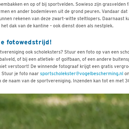
embakken en op of bij sportvelden. Sowieso zijn grasvelden fa
men en ander bodemleven uit de grond peuren. Vandaar dat 
kunnen rekenen van deze zwart-witte steltlopers. Daarnaast k
 het dak van de kantine – ook dienst doen als nestplek.
e fotowedstrijd!
ortvereniging ook scholeksters? Stuur een foto op van een sch
alveld, of bij een atletiek- of golfbaan, of een andere buitens
 niet verstoort! De winnende fotograaf krijgt een gratis vergr
. Stuur je foto naar
sportscholekster@vogelbescherming.nl
on
 de naam van de sportvereniging. Inzenden kan tot en met 3