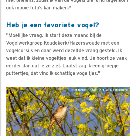
met telelens, zodat ik van de vogels die ik nu tegenkom
ook mooie foto’s kan maken."
Heb je een favoriete vogel?
"Moeilijke vraag. Ik start deze maand bij de
Vogelwerkgroep Koudekerk/Hazerswoude met een
vogelcursus en daar werd dezelfde vraag gesteld. Ik
weet dat ik kleine vogeltjes leuk vind. Je hoort ze vaak
eerder dan dat je ze ziet. Laatst zag ik een groepje
puttertjes, dat vind ik schattige vogeltjes."
Rietzanger / Angèl in 't Veld, Fotogalerij