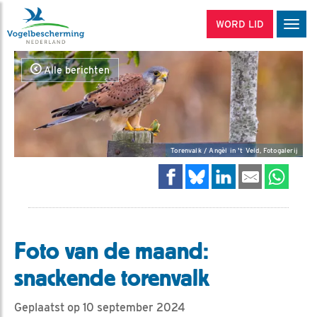
WORD LID
Men
Alle berichten
Torenvalk / Angèl in 't Veld, Fotogalerij
Foto van de maand:
snackende torenvalk
Geplaatst op 10 september 2024