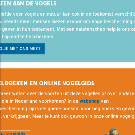
TEN AAN DE VOGELS
iefde voor vogels en natuur kan ook in de toekomst verschil b
. Steeds meer mensen kiezen ervoor om Vogelbescherming 
e geven in hun testament. Met een nalatenschap help je ons 
 blijvend te beschermen.
G JE MET ONS MEE?
ELBOEKEN EN ONLINE VOGELGIDS
 meer weten over de soorten uit deze vogelles of over andere
s die in Nederland voorkomen? In de
webshop
van
bescherming zijn veel goede boeken, voor beginners en gevo
s, verkrijgbaar. Maar je kunt ook gewoon in onze online vogelg
e vogelgids