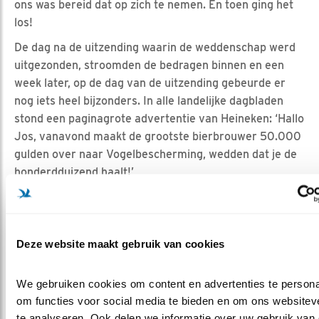
ons was bereid dat op zich te nemen. En toen ging het
los!
De dag na de uitzending waarin de weddenschap werd
uitgezonden, stroomden de bedragen binnen en een
week later, op de dag van de uitzending gebeurde er
nog iets heel bijzonders. In alle landelijke dagbladen
stond een paginagrote advertentie van Heineken: ‘Hallo
Jos, vanavond maakt de grootste bierbrouwer 50.000
gulden over naar Vogelbescherming, wedden dat je de
honderdduizend haalt!’
Vogelbescherming werd een nationale hype en toen
Sandra Reemer (‘Kroepoekje’, zo noemde Jos Brink
haar) mij vroeg of ik mijn baard wilde afscheren als we
Deze website maakt gebruik van cookies
over de honderdduizend gulden gingen zei ik spontaan
ja! En dat gebeurde en ter plekke werd gefilmd hoe mijn
We gebruiken cookies om content en advertenties te personal
baard eraf ging. De uitzending was semi-live en bij de
om functies voor social media te bieden en om ons websiteve
montage werd dat onderdeel uiteindelijk niet
te analyseren. Ook delen we informatie over uw gebruik van 