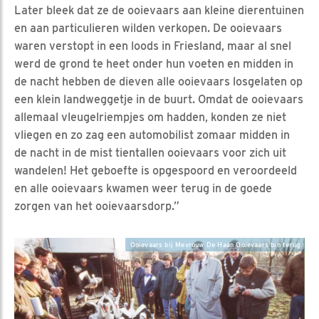
Later bleek dat ze de ooievaars aan kleine dierentuinen
en aan particulieren wilden verkopen. De ooievaars
waren verstopt in een loods in Friesland, maar al snel
werd de grond te heet onder hun voeten en midden in
de nacht hebben de dieven alle ooievaars losgelaten op
een klein landweggetje in de buurt. Omdat de ooievaars
allemaal vleugelriempjes om hadden, konden ze niet
vliegen en zo zag een automobilist zomaar midden in
de nacht in de mist tientallen ooievaars voor zich uit
wandelen! Het geboefte is opgespoord en veroordeeld
en alle ooievaars kwamen weer terug in de goede
zorgen van het ooievaarsdorp.”
Ooievaars bij Mevrouw De Haan Ooievaars bin terug