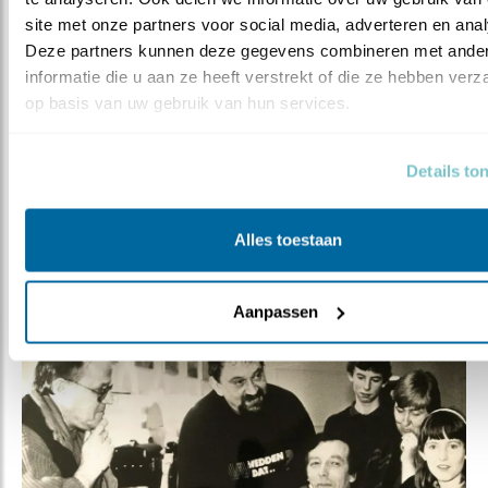
uitgezonden. Maar een grote foto de volgende dag in de
site met onze partners voor social media, adverteren en anal
Telegraaf, met afgeschoren baard, omringd door onze
Deze partners kunnen deze gegevens combineren met ander
kinderen en mijn vrouw Els, leverde ook nog weer eens
informatie die u aan ze heeft verstrekt of die ze hebben verz
vele duizenden guldens op. Bij elkaar kwam er bijna
op basis van uw gebruik van hun services.
twee ton binnen. Van dat geld heeft Vogelbescherming
onder meer onderzoek laten uitvoeren naar het
voorkomen van olieslachtoffers en konden we
Details to
vogelasielen helpen. Kort na de uitzending namen we in
Amsterdam de cheque in ontvangt van Freddy
Alles toestaan
Heineken en hebben we gezamenlijk gezellig een biertje
gedronken.”
Aanpassen
Scheerfoto Nico de Haan bij Wedden dat