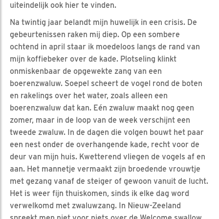
uiteindelijk ook hier te vinden.
Na twintig jaar belandt mijn huwelijk in een crisis. De
gebeurtenissen raken mij diep. Op een sombere
ochtend in april staar ik moedeloos langs de rand van
mijn koffiebeker over de kade. Plotseling klinkt
onmiskenbaar de opgewekte zang van een
boerenzwaluw. Soepel scheert de vogel rond de boten
en rakelings over het water, zoals alleen een
boerenzwaluw dat kan. Eén zwaluw maakt nog geen
zomer, maar in de loop van de week verschijnt een
tweede zwaluw. In de dagen die volgen bouwt het paar
een nest onder de overhangende kade, recht voor de
deur van mijn huis. Kwetterend vliegen de vogels af en
aan. Het mannetje vermaakt zijn broedende vrouwtje
met gezang vanaf de steiger of gewoon vanuit de lucht.
Het is weer fijn thuiskomen, sinds ik elke dag word
verwelkomd met zwaluwzang. In Nieuw-Zeeland
spreekt men niet voor niets over de Welcome swallow.