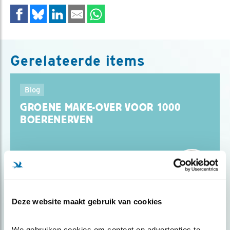
Gerelateerde items
Blog
GROENE MAKE-OVER VOOR 1000
BOERENERVEN
Door Chris van der Heijden
Deze website maakt gebruik van cookies
Blog
‘LIJFLIED’ VAN EEN ZONAANBIDDER
We gebruiken cookies om content en advertenties te 