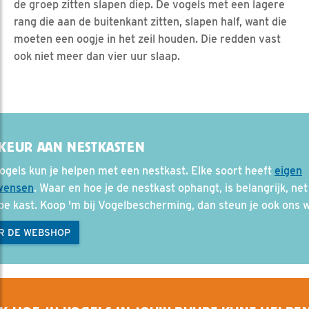
de groep zitten slapen diep. De vogels met een lagere
rang die aan de buitenkant zitten, slapen half, want die
moeten een oogje in het zeil houden. Die redden vast
ook niet meer dan vier uur slaap.
KEUR AAN NESTKASTEN
ogels kun je helpen met een nestkast. Elke soort heeft
eigen
wensen
. Waar en hoe je de nestkast ophangt, is belangrijk, net
pe kast. Koop 'm bij Vogelbescherming, dan steun je ook ons 
R DE WEBSHOP