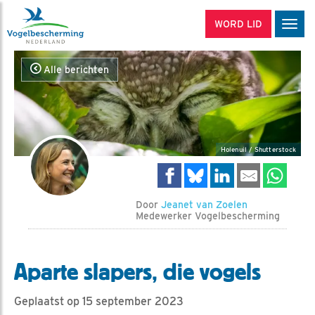
WORD LID
Men
Alle berichten
Holenuil / Shutterstock
Door
Jeanet van Zoelen
Medewerker Vogelbescherming
Aparte slapers, die vogels
Geplaatst op 15 september 2023