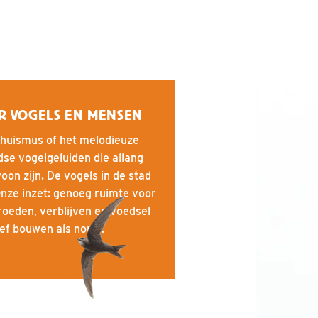
R VOGELS EN MENSEN
e huismus of het melodieuze
se vogelgeluiden die allang
oon zijn. De vogels in de stad
nze inzet: genoeg ruimte voor
oeden, verblijven en voedsel
ief bouwen als norm.