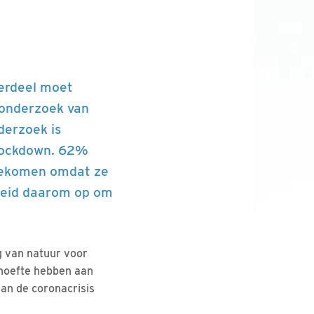
derdeel moet
t onderzoek van
derzoek is
 lockdown. 62%
rgekomen omdat ze
heid daarom op om
ng van natuur voor
ehoefte hebben aan
van de coronacrisis