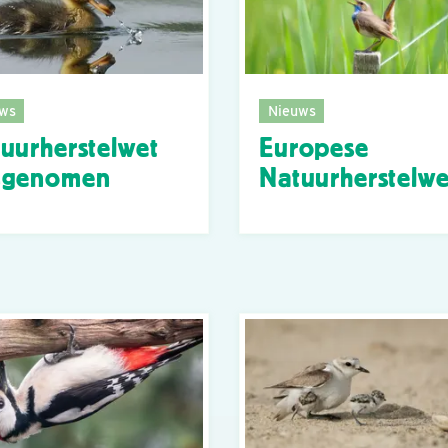
ws
Nieuws
uurherstelwet
Europese
ngenomen
Natuurherstelwe