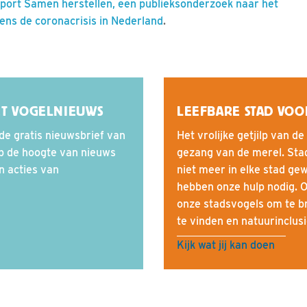
port Samen herstellen, een publieksonderzoek naar het
dens de coronacrisis in Nederland
.
ET VOGELNIEUWS
LEEFBARE STAD VOO
de gratis nieuwsbrief van
Het vrolijke getjilp van d
op de hoogte van nieuws
gezang van de merel. Stad
en acties van
niet meer in elke stad gew
hebben onze hulp nodig. O
onze stadsvogels om te br
te vinden en natuurinclus
Kijk wat jij kan doen