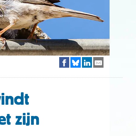
indt
t zijn