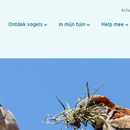
Actu
Ontdek vogels
In mijn tuin
Help mee