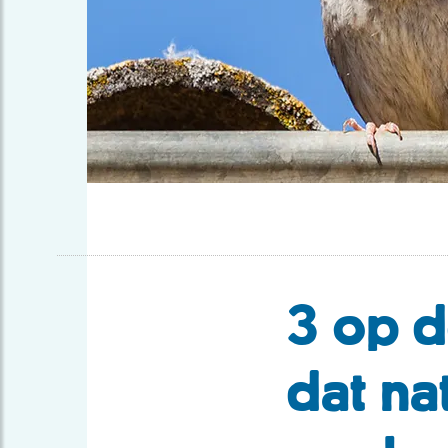
3 op d
dat na