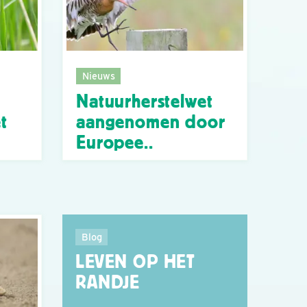
Nieuws
Natuurherstelwet
t
aangenomen door
Europee..
Blog
LEVEN OP HET
RANDJE