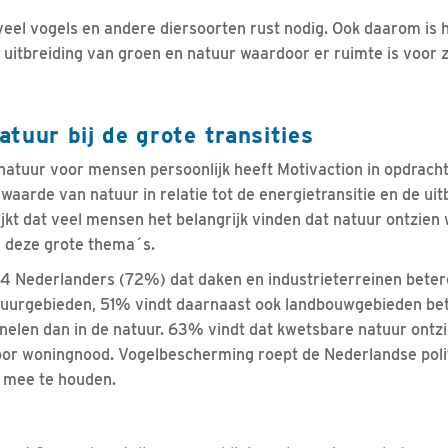
veel vogels en andere diersoorten rust nodig. Ook daarom is h
 uitbreiding van groen en natuur waardoor er ruimte is voor
tuur bij de grote transities
atuur voor mensen persoonlijk heeft Motivaction in opdrach
aarde van natuur in relatie tot de energietransitie en de uit
ijkt dat veel mensen het belangrijk vinden dat natuur ontzien 
 deze grote thema´s.
e 4 Nederlanders (72%) dat daken en industrieterreinen beter
uurgebieden, 51% vindt daarnaast ook landbouwgebieden bet
elen dan in de natuur. 63% vindt dat kwetsbare natuur ontz
 woningnood. Vogelbescherming roept de Nederlandse politie
 mee te houden.