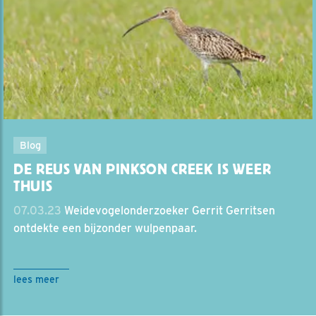
Blog
DE REUS VAN PINKSON CREEK IS WEER
THUIS
07.03.23
Weidevogelonderzoeker Gerrit Gerritsen
ontdekte een bijzonder wulpenpaar.
lees meer