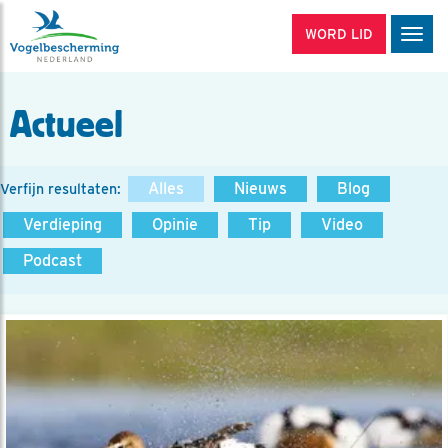
WORD LID
Men
Actueel
Alles
Nieuws
Blog
Verfijn resultaten:
Verdieping
Opinie
Tip
Video
Podcast