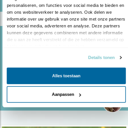
personaliseren, om functies voor social media te bieden en 
om ons websiteverkeer te analyseren. Ook delen we 
informatie over uw gebruik van onze site met onze partners 
voor social media, adverteren en analyse. Deze partners 
kunnen deze gegevens combineren met andere informatie 
Blog
die u aan ze heeft verstrekt of die ze hebben verzameld op 
JOCHEM MYJER:
basis van uw gebruik van hun services.
16.06.21
Jochem Myjer blijkt een onvervalst vogelaar!
Details tonen
Wie had dat gedacht, Jochem die vele uren doorbrengt
in de natuur en stilletjes naar vogels kijkt...
Alles toestaan
lees meer
Aanpassen
Door Jeanet van Zoelen & Kees de Pater