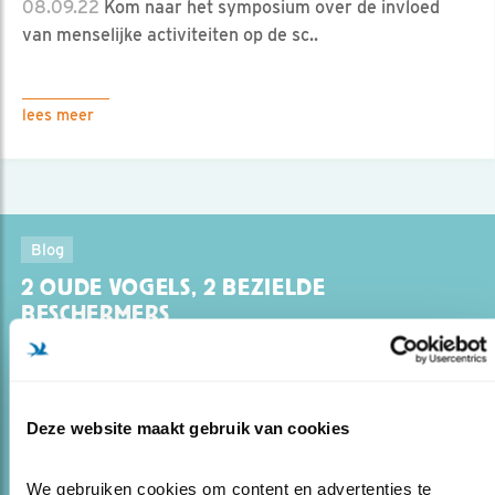
08.09.22
Kom naar het symposium over de invloed
van menselijke activiteiten op de sc..
lees meer
Blog
2 OUDE VOGELS, 2 BEZIELDE
BESCHERMERS
22.08.22
Een nieuwe generatie jonge vogels, de
bezieling van hun beschermers: dat geeft hoop.
Deze website maakt gebruik van cookies
lees meer
Door Jeanet van Zoelen
We gebruiken cookies om content en advertenties te 