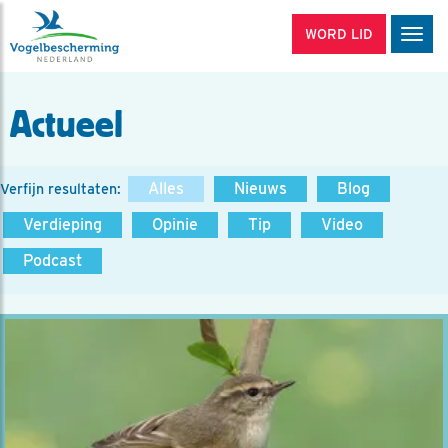
WORD LID
Men
Actueel
Alles
Nieuws
Blog
Verfijn resultaten:
Verdieping
Opinie
Tip
Video
Podcast