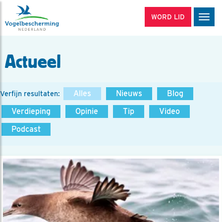
WORD LID
Men
Actueel
Alles
Nieuws
Blog
Verfijn resultaten:
Verdieping
Opinie
Tip
Video
Podcast