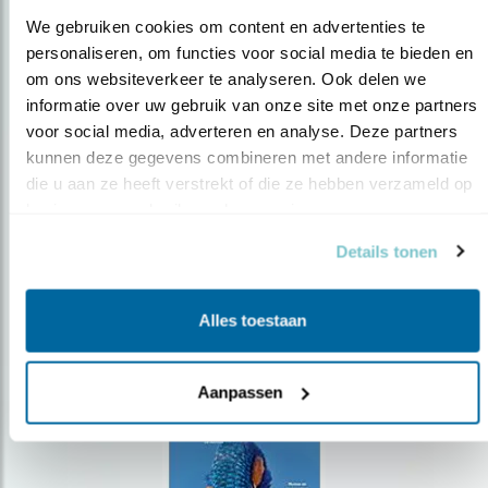
We gebruiken cookies om content en advertenties te 
personaliseren, om functies voor social media te bieden en 
om ons websiteverkeer te analyseren. Ook delen we 
Op de hoogte blijven?
informatie over uw gebruik van onze site met onze partners 
voor social media, adverteren en analyse. Deze partners 
Meld je aan en ontvang nieuws, inspiratie, acties en tips
over vogels en activiteiten van Vogelbescherming.
kunnen deze gegevens combineren met andere informatie 
die u aan ze heeft verstrekt of die ze hebben verzameld op 
AANMELDEN VOGELNIEUWS
basis van uw gebruik van hun services.
Details tonen
Volg ons via social media
Alles toestaan
Aanpassen