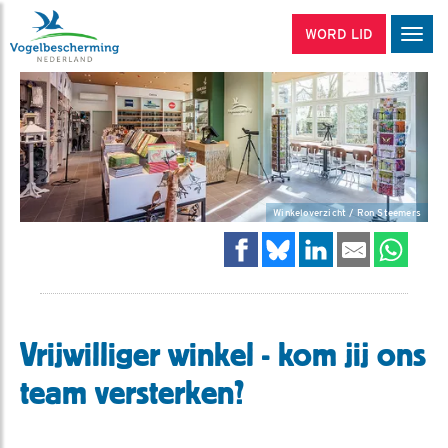
WORD LID
Men
Winkeloverzicht / Ron Steemers
Vrijwilliger winkel - kom jij ons
team versterken?