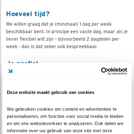
Hoeveel tijd?
We willen graag dat je (minimaal) 1 dag per week
beschikbaar bent. In principe een vaste dag, maar als je
liever flexibel wilt zijn – bijvoorbeeld 2 dagdelen per
week - dan is dat zeker ook bespreekbaar.
Je profiel
Je hebt minimaal MBO werk- en denkniveau en een
sterk gevoel voor klanten (-binding) en –service. Je
hebt een open instelling en je wordt enthousiast als je
Deze website maakt gebruik van cookies
mensen op hun gemak stelt en goed kunt helpen bij het
maken van hun keuze. Daarbij gebruik je wellicht je
We gebruiken cookies om content en advertenties te 
eigen ervaring(en), maar alleen als dat de klant verder
personaliseren, om functies voor social media te bieden 
helpt. Je bent een echt mensenmens en uiteraard heb
en om ons websiteverkeer te analyseren. Ook delen we 
je affiniteit met vogels, natuur en de doelstelling van
informatie over uw gebruik van onze site met onze 
Vogelbescherming Nederland. Je hoeft geen vogelaar