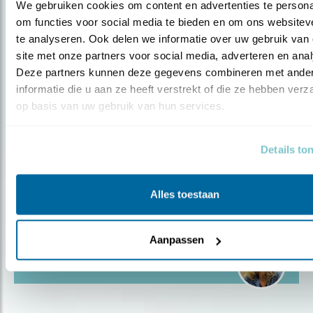
We gebruiken cookies om content en advertenties te personal
“GEEF DE LEDEN EEN STERKE STEM IN
om functies voor social media te bieden en om ons websiteve
DE VER..
te analyseren. Ook delen we informatie over uw gebruik van 
site met onze partners voor social media, adverteren en anal
Deze partners kunnen deze gegevens combineren met ander
Door Ellis Samsom
informatie die u aan ze heeft verstrekt of die ze hebben verz
op basis van uw gebruik van hun services.
Details to
Blog
“MEEDENKEN EN OPBOUWENDE
Alles toestaan
KRITIEK LEVEREN..
Aanpassen
Door Ellis Samsom