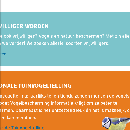
WILLIGER WORDEN
e ook vrijwilliger? Vogels en natuur beschermen? Met z'n all
we verder! We zoeken allerlei soorten vrijwilligers.
mee
ONALE TUINVOGELTELLING
nvogeltelling: jaarlijks tellen tienduizenden mensen de vogels
zodat Vogelbescherming informatie krijgt om ze beter te
rmen. Daarnaast is het ontzettend leuk én het is makkelijk, 
een kan meedoen.
r de Tuinvogeltelling