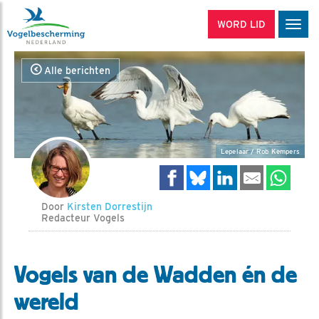
WORD LID
Men
Alle berichten
Lepelaar / Rob Kempers
Door
Kirsten Dorrestijn
Redacteur Vogels
Vogels van de Wadden én de
wereld