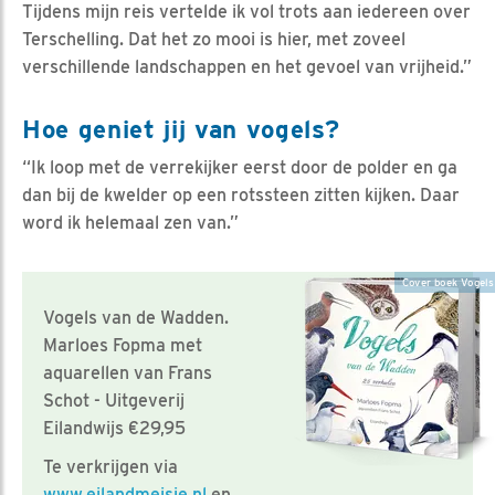
Tijdens mijn reis vertelde ik vol trots aan iedereen over
Terschelling. Dat het zo mooi is hier, met zoveel
verschillende landschappen en het gevoel van vrijheid.”
Hoe geniet jij van vogels?
“Ik loop met de verrekijker eerst door de polder en ga
dan bij de kwelder op een rotssteen zitten kijken. Daar
word ik helemaal zen van.”
Cover boek Vogels
Vogels van de Wadden.
Marloes Fopma met
aquarellen van Frans
Schot - Uitgeverij
Eilandwijs €29,95
Te verkrijgen via
www.eilandmeisje.nl
en