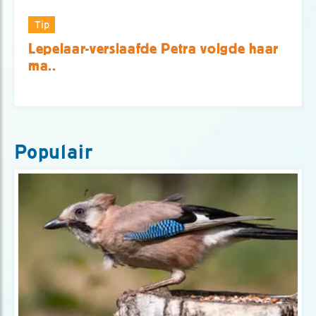
Tip
Lepelaar-verslaafde Petra volgde haar
ma..
Populair