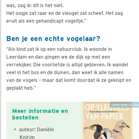
was, zag ik: dit is het niet.
Het oogje zat raar en de vleugel zat scheef. Het zag
eruit als een gehandicapt vogeltje.”
Ben je een echte vogelaar?
“Als kind zat ik op een natuurclub. Ik woonde in
Leerdam en dan gingen we de dijk op met een
verrekijker. Die voorliefde is altijd gebleven. Ik wandel
veel in het bos en de duinen, dan weet ik alle namen
van de vogels – maar dat komt doordat ik ze geknipt en
geplakt heb.”
Cover boek Op vleu
Meer informatie en
bestellen
auteur: Danièle
Knirim