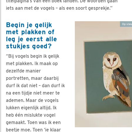
titelpagina’s van een boek landen. De woorden gaan
iets aan met de vogels – als een soort gesprekje.”
Begin je gelijk
Op vleu
met plakken of
leg je eerst alle
stukjes goed?
“Bij vogels begin ik gelijk
met plakken. Ik maak op
dezelfde manier
portretten, maar daarbij
durf ik dat niet – dan durf ik
na een tijdje niet meer te
ademen. Maar de vogels
lukken eigenlijk altijd. Ik
heb één mislukte vogel
gemaakt. Toen was ik een
beetje moe. Toen ‘ie klaar