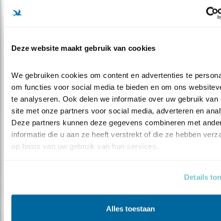
Tip
Vogels van de Wadden én de wereld
Deze website maakt gebruik van cookies
We gebruiken cookies om content en advertenties te personal
om functies voor social media te bieden en om ons websiteve
Blog
te analyseren. Ook delen we informatie over uw gebruik van 
EEN DWARS VOGELBOEK
site met onze partners voor social media, adverteren en anal
Deze partners kunnen deze gegevens combineren met ander
informatie die u aan ze heeft verstrekt of die ze hebben verz
Door Kirsten Dorrestijn
op basis van uw gebruik van hun services.
Details to
Blog
Alles toestaan