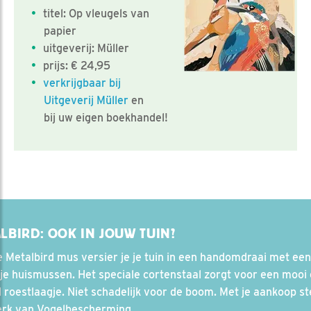
titel: Op vleugels van
papier
uitgeverij: Müller
prijs: € 24,95
verkrijgbaar bij
Uitgeverij Müller
en
bij uw eigen boekhandel!
LBIRD: OOK IN JOUW TUIN?
 Metalbird mus versier je je tuin in een handomdraai met een
tje huismussen. Het speciale cortenstaal zorgt voor een mooi
ol roestlaagje. Niet schadelijk voor de boom. Met je aankoop st
erk van Vogelbescherming.