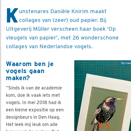
K
unstenares Danièle Knirim maakt
collages van (zeer) oud papier. Bij
Uitgeverij Müller verscheen haar boek ‘Op
vleugels van papier’, met 26 wonderschone
collages van Nederlandse vogels.
Waarom ben je
Op vleu
vogels gaan
maken?
“Sinds ik van de academie
kom, doe ik vaak iets met
vogels. In mei 2018 had ik
een kleine expositie op een
designbeurs in Den Haag.
Het leek mij leuk om alle