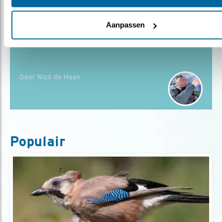
Aanpassen
Blog
VOGELS? BEKIJK HET MAAR!
Door Nico de Haan
Populair