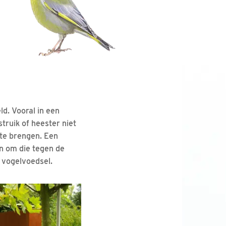
d. Vooral in een
truik of heester niet
 te brengen. Een
n om die tegen de
k vogelvoedsel.