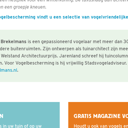
an een groepje kneuen.
gelbescherming vindt u een selectie van vogelvriendelijke
m Brekelmans
is een gepassioneerd vogelaar met meer dan 30
ndere buitenruimten. Zijn ontwerpen als tuinarchitect zijn m
Welstand Architectuurprijs. Jarenland schreef hij tuincolumn
. Voor Vogelbescherming is hij vrijwillig Stadsvogeladviseur
lmans.nl
.
EN
GRATIS MAGAZINE V
s in uw tuin of op uw
Houdt u ook van vogels en