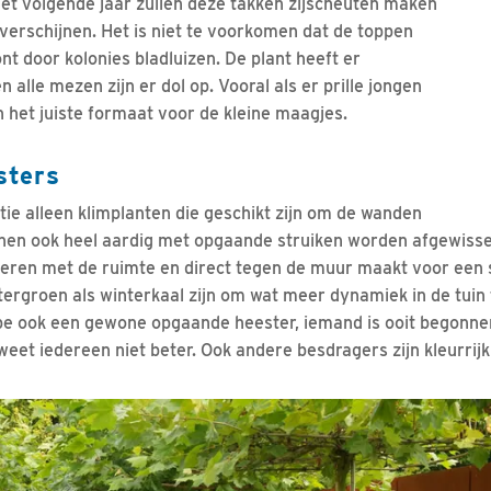
et volgende jaar zullen deze takken zijscheuten maken
erschijnen. Het is niet te voorkomen dat de toppen
nt door kolonies bladluizen. De plant heeft er
 alle mezen zijn er dol op. Vooral als er prille jongen
n het juiste formaat voor de kleine maagjes.
sters
nitie alleen klimplanten die geschikt zijn om de wanden
nnen ook heel aardig met opgaande struiken worden afgewissel
ekeren met de ruimte en direct tegen de muur maakt voor een s
ntergroen als winterkaal zijn om wat meer dynamiek in de tuin
ipe ook een gewone opgaande heester, iemand is ooit begonne
weet iedereen niet beter. Ook andere besdragers zijn kleurrij