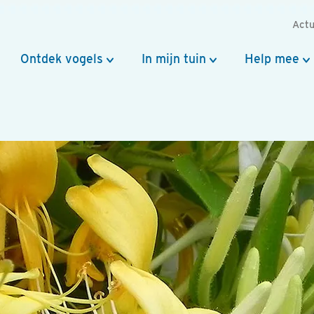
Actu
Ontdek vogels
In mijn tuin
Help mee