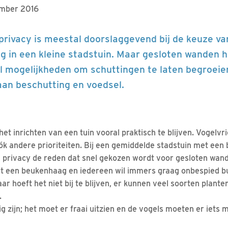
ember 2016
privacy is meestal doorslaggevend bij de keuze va
ng in een kleine stadstuin. Maar gesloten wanden h
eel mogelijkheden om schuttingen te laten begroeie
 aan beschutting en voedsel.
 het inrichten van een tuin vooral praktisch te blijven. Vogelvr
óók andere prioriteiten. Bij een gemiddelde stadstuin met een
 privacy de reden dat snel gekozen wordt voor gesloten wand
et een beukenhaag en iedereen wil immers graag onbespied bu
r hoeft het niet bij te blijven, er kunnen veel soorten plant
.
g zijn; het moet er fraai uitzien en de vogels moeten er iets