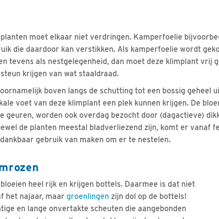
, planten moet elkaar niet verdringen. Kamperfoelie bijvoorb
ruik die daardoor kan verstikken. Als kamperfoelie wordt gek
en tevens als nestgelegenheid, dan moet deze klimplant vrij
steun krijgen van wat staaldraad.
oornamelijk boven langs de schutting tot een bossig geheel ui
kale voet van deze klimplant een plek kunnen krijgen. De blo
e geuren, worden ook overdag bezocht door (dagactieve) dik
oewel de planten meestal bladverliezend zijn, komt er vanaf f
 dankbaar gebruik van maken om er te nestelen.
imrozen
loeien heel rijk en krijgen bottels. Daarmee is dat niet
af het najaar, maar
groenlingen
zijn dol op de bottels!
tige en lange onvertakte scheuten die aangebonden