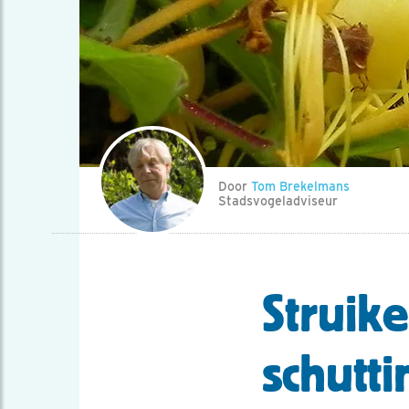
Door
Tom Brekelmans
Stadsvogeladviseur
Struik
schutti