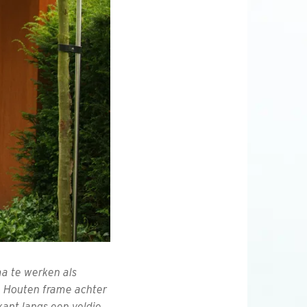
ma te werken als
r. Houten frame achter
ant langs een veldje