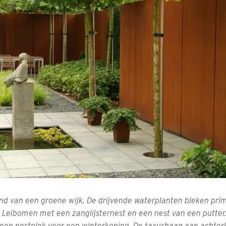
and van een groene wijk. De drijvende waterplanten bleken pri
. Leibomen met een zanglijsternest en een nest van een putte
 een nestplek voor een winterkoning. De taxushaag aan achterk