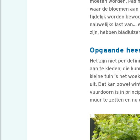
moeten worden. Pas h
waar de bloemen aan v
tijdelijk worden bewoo
nauwelijks last van… en
zijn, hebben bladluize
Opgaande hee
Het zijn niet per defi
aan te kleden; die ku
kleine tuin is het wo
uit. Dat kan zowel wi
vuurdoorn is in princ
muur te zetten en nu 