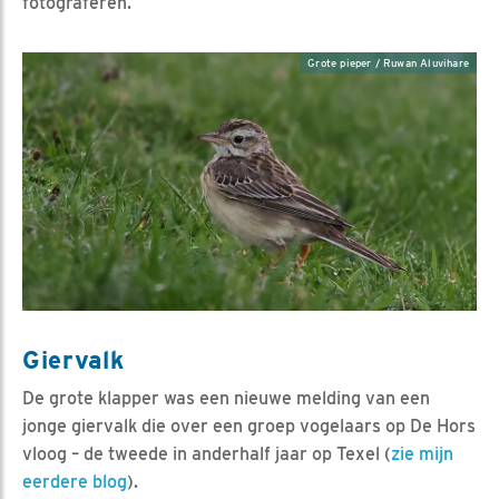
fotograferen.
Grote pieper / Ruwan Aluvihare
Giervalk
De grote klapper was een nieuwe melding van een
jonge giervalk die over een groep vogelaars op De Hors
vloog – de tweede in anderhalf jaar op Texel (
zie mijn
eerdere blog
).