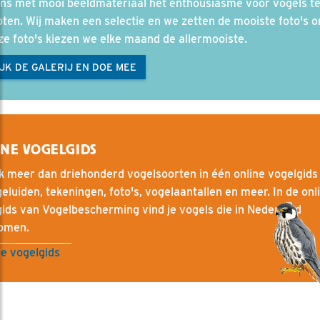
ons met mooi beeldmateriaal het enthousiasme voor vogels t
ten. Wij maken een selectie en we zetten de mooiste foto's on
ze foto's kiezen we elke maand de allermooiste.
JK DE GALERIJ EN DOE MEE
NE VOGELGIDS
 meer dan driehonderd vogelsoorten in één online vogelgids
eluiden, tekeningen, foto's, vogelaantallen en meer. In de onl
ids van Vogelbescherming vind je vogels die in Nederland
komen.
e vogelgids