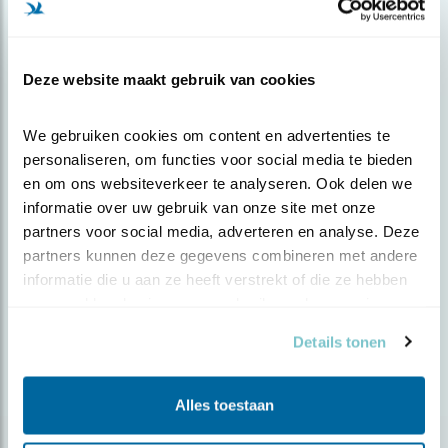
GEZOCHT: KANDIDATEN VOOR DE
LEDENRAAD
Deze website maakt gebruik van cookies
Door Ellis Samsom
We gebruiken cookies om content en advertenties te 
personaliseren, om functies voor social media te bieden 
en om ons websiteverkeer te analyseren. Ook delen we 
informatie over uw gebruik van onze site met onze 
partners voor social media, adverteren en analyse. Deze 
Blog
partners kunnen deze gegevens combineren met andere 
GEZOCHT: KANDIDATEN VOOR DE
informatie die u aan ze heeft verstrekt of die ze hebben 
LEDENRAAD
verzameld op basis van uw gebruik van hun services.
Details tonen
Door Ellis Samsom
Alles toestaan