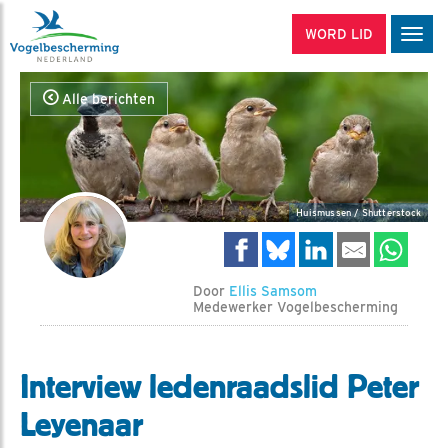
WORD LID
Men
Alle berichten
Huismussen / Shutterstock
Door
Ellis Samsom
Medewerker Vogelbescherming
Interview ledenraadslid Peter
Leyenaar