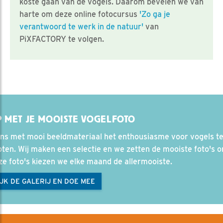
koste gaan van de vogels. Daarom bevelen we van
harte om deze online fotocursus
'Zo ga je
verantwoord te werk in de natuur'
van
PiXFACTORY te volgen.
 MET JE MOOISTE VOGELFOTO
ons met mooi beeldmateriaal het enthousiasme voor vogels t
ten. Wij maken een selectie en we zetten de mooiste foto's on
ze foto's kiezen we elke maand de allermooiste.
JK DE GALERIJ EN DOE MEE