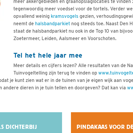
meer akkergebieden en graanopslaglocaties te vinden zi
tegenwoordig meer voedsel voor de tortels. Verder wer
opvallend weinig
kramsvogels
gezien, verhoudingsgewi
neemt de
halsbandparkiet
nog steeds toe. Naast Den
staat de halsbandparkiet nu ook in de Top 10 van bijv
Zoetermeer, Leiden, Aalsmeer en Voorschoten.
Tel het hele jaar mee
Meer details en cijfers lezen? Alle resultaten van de Na
Tuinvogeltelling zijn terug te vinden op
www.tuinvogelte
at je kunt zien wat er in de tuinen van je eigen wijk aan voge
n andere dieren in je tuin tellen en doorgeven? Dat kan via
ww
S DICHTERBIJ
PINDAKAAS VOOR D