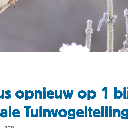
s opnieuw op 1 bi
ale Tuinvogeltellin
ri 2017