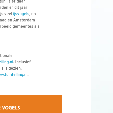
jn, is er daar
den er dit jaar
js veel
ijsvogels
, en
 Haag en Amsterdam
oorbeeld gemeentes als
tionale
lling.nl
. Inclusief
ls is gezien.
w.tuintelling.nl
.
E VOGELS