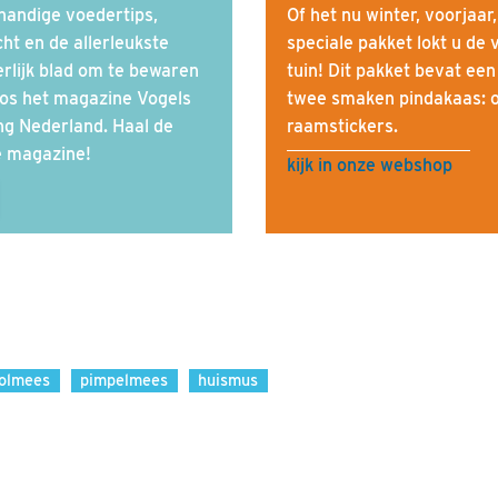
handige voedertips,
Of het nu winter, voorjaar,
cht en de allerleukste
speciale pakket lokt u de 
rlijk blad om te bewaren
tuin! Dit pakket bevat ee
loos het magazine Vogels
twee smaken pindakaas: 
ng Nederland. Haal de
raamstickers.
ge magazine!
kijk in onze webshop
olmees
pimpelmees
huismus