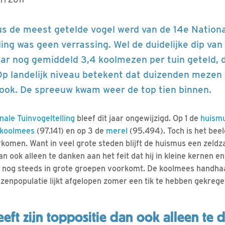
us de meest getelde vogel werd van de 14e Nation
ling was geen verrassing. Wel de duidelijke dip va
ar nog gemiddeld 3,4 koolmezen per tuin geteld, di
Op landelijk niveau betekent dat duizenden mezen
ook. De spreeuw kwam weer de top tien binnen.
nale Tuinvogeltelling
bleef dit jaar ongewijzigd. Op 1 de
huism
koolmees
(97.141) en op 3 de
merel
(95.494). Toch is het beeld
rkomen. Want in veel grote steden blijft de huismus een zel
an ook alleen te danken aan het feit dat hij in kleine kernen en
s nog steeds in grote groepen voorkomt. De koolmees handha
zenpopulatie lijkt afgelopen zomer een tik te hebben gekrege
eft zijn toppositie dan ook alleen te