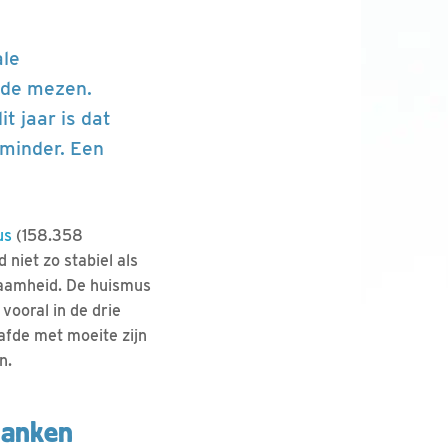
ale
n de mezen.
t jaar is dat
 minder. Een
us
(158.358
 niet zo stabiel als
dzaamheid. De huismus
 vooral in de drie
afde met moeite zijn
n.
 danken