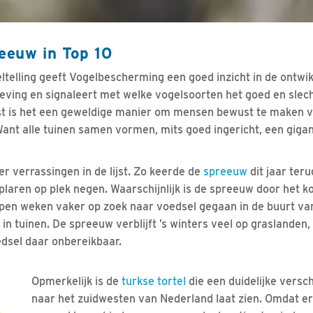
euw in Top 10
ltelling geeft Vogelbescherming een goed inzicht in de ontwi
ving en signaleert met welke vogelsoorten het goed en slech
t is het een geweldige manier om mensen bewust te maken v
ant alle tuinen samen vormen, mits goed ingericht, een gigan
eer verrassingen in de lijst. Zo keerde de
spreeuw
dit jaar teru
aren op plek negen. Waarschijnlijk is de spreeuw door het k
pen weken vaker op zoek naar voedsel gegaan in de buurt va
in tuinen. De spreeuw verblijft ’s winters veel op graslanden
dsel daar onbereikbaar.
Opmerkelijk is de
turkse tortel
die een duidelijke versc
naar het zuidwesten van Nederland laat zien. Omdat er