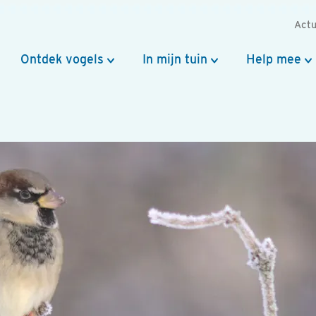
Actu
Ontdek vogels
In mijn tuin
Help mee