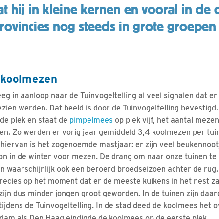
at hij in kleine kernen en vooral in de 
rovincies nog steeds in grote groepen
 koolmezen
g in aanloop naar de Tuinvogeltelling al veel signalen dat e
zien werden. Dat beeld is door de Tuinvogeltelling bevestigd.
de plek en staat de
pimpelmees
op plek vijf, het aantal mezen
en. Zo werden er vorig jaar gemiddeld 3,4 koolmezen per tuin 
k hiervan is het zogenoemde mastjaar: er zijn veel beukennoot
on in de winter voor mezen. De drang om naar onze tuinen te
waarschijnlijk ook een beroerd broedseizoen achter de rug.
precies op het moment dat er de meeste kuikens in het nest z
zijn dus minder jongen groot geworden. In de tuinen zijn daa
ijdens de Tuinvogeltelling. In de stad deed de koolmees het o
dam als Den Haag eindigde de koolmees op de eerste plek.