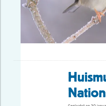
Huismu
Nation
Geplaatst op 30 janua