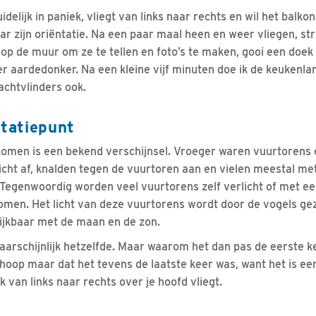
delijk in paniek, vliegt van links naar rechts en wil het balkon
ar zijn oriëntatie. Na een paar maal heen en weer vliegen, strij
 op de muur om ze te tellen en foto’s te maken, gooi een doek
er aardedonker. Na een kleine vijf minuten doe ik de keukenlam
achtvlinders ook.
ntatiepunt
fkomen is een bekend verschijnsel. Vroeger waren vuurtorens e
licht af, knalden tegen de vuurtoren aan en vielen meestal me
 Tegenwoordig worden veel vuurtorens zelf verlicht of met 
men. Het licht van deze vuurtorens wordt door de vogels gez
lijkbaar met de maan en de zon.
aarschijnlijk hetzelfde. Maar waarom het dan pas de eerste ke
Ik hoop maar dat het tevens de laatste keer was, want het is ee
k van links naar rechts over je hoofd vliegt.