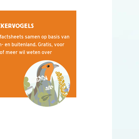
KKERVOGELS
factsheets samen op basis van
- en buitenland. Gratis, voor
 of meer wil weten over