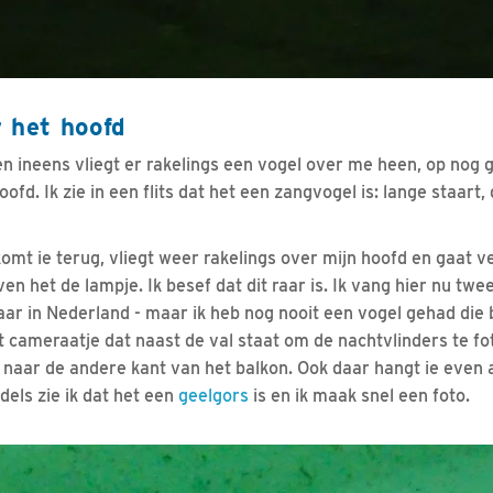
r het hoofd
en ineens vliegt er rakelings een vogel over me heen, op nog 
ofd. Ik zie in een flits dat het een zangvogel is: lange staart
komt ie terug, vliegt weer rakelings over mijn hoofd en gaat 
n het de lampje. Ik besef dat dit raar is. Ik vang hier nu twe
jaar in Nederland - maar ik heb nog nooit een vogel gehad die 
et cameraatje dat naast de val staat om de nachtvlinders te f
 naar de andere kant van het balkon. Ook daar hangt ie even
dels zie ik dat het een
geelgors
is en ik maak snel een foto.