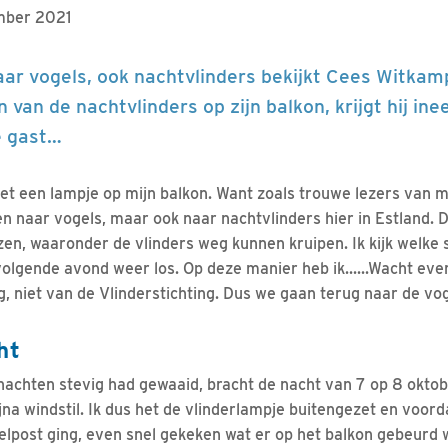
mber 2021
aar vogels, ook nachtvlinders bekijkt Cees Witkamp
n van de nachtvlinders op zijn balkon, krijgt hij ine
e gast…
met een lampje op mijn balkon. Want zoals trouwe lezers van m
leen naar vogels, maar ook naar nachtvlinders hier in Estland. D
zen, waaronder de vlinders weg kunnen kruipen. Ik kijk welke 
 volgende avond weer los. Op deze manier heb ik......Wacht even
 niet van de Vlinderstichting. Dus we gaan terug naar de vog
ht
 nachten stevig had gewaaid, bracht de nacht van 7 op 8 okt
jna windstil. Ik dus het de vlinderlampje buitengezet en voord
elpost ging, even snel gekeken wat er op het balkon gebeurd 