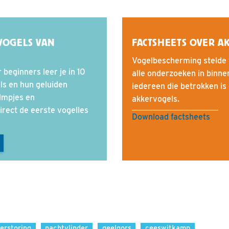
VOGELS VAN
FACTSHEETS OVER A
Vogelbescherming stelde 
 beginners leer je in 10
alle onderzoeken in binnen
ls en hun geluiden
iedereen die betrokken is
ilmpjes en
akkervogels.
irect de eerste vogelles
Download factsheets
erstoring
nachtvlinder
geelgors
ceeswitkamp