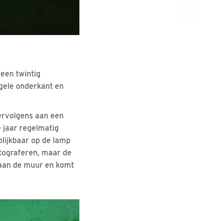
geen twintig
, gele onderkant en
vervolgens aan een
e jaar regelmatig
blijkbaar op de lamp
otograferen, maar de
 aan de muur en komt