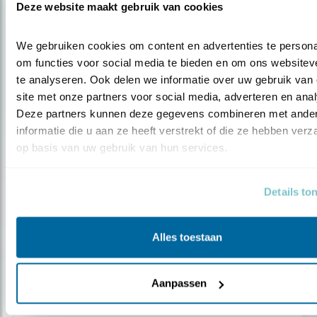
Huismus verliest koppositie aan
Deze website maakt gebruik van cookies
koolmees
We gebruiken cookies om content en advertenties te personal
om functies voor social media te bieden en om ons websiteve
te analyseren. Ook delen we informatie over uw gebruik van 
site met onze partners voor social media, adverteren en anal
Deze partners kunnen deze gegevens combineren met ander
informatie die u aan ze heeft verstrekt of die ze hebben verz
op basis van uw gebruik van hun services.
Details to
Alles toestaan
Verdieping
Aanpassen
De waarnemer waargenomen