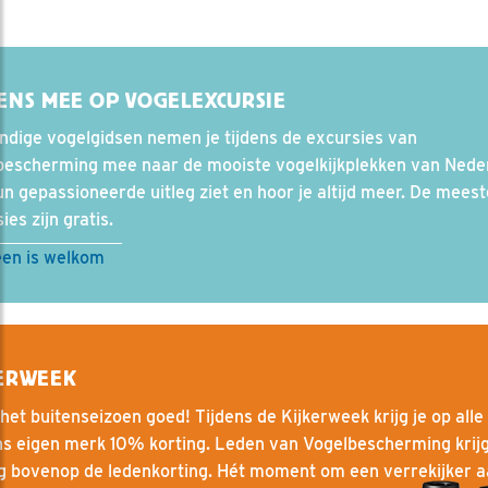
ENS MEE OP VOGELEXCURSIE
dige vogelgidsen nemen je tijdens de excursies van
bescherming mee naar de mooiste vogelkijkplekken van Nede
n gepassioneerde uitleg ziet en hoor je altijd meer. De meest
ies zijn gratis.
een is welkom
KERWEEK
het buitenseizoen goed! Tijdens de Kijkerweek krijg je op alle
ns eigen merk 10% korting. Leden van Vogelbescherming krij
g bovenop de ledenkorting. Hét moment om een verrekijker a