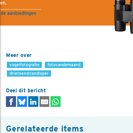
en.
 de aanbiedingen
Meer over
vogelfotografie
fotovandemaand
drieteenstrandloper
Deel dit bericht
Gerelateerde items