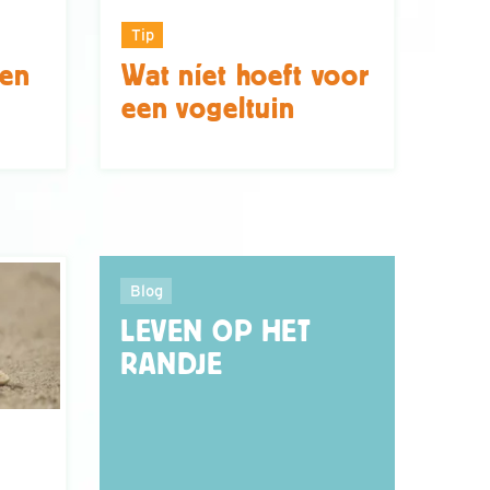
Tip
een
Wat níet hoeft voor
een vogeltuin
Blog
LEVEN OP HET
RANDJE