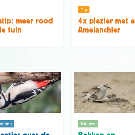
Tip
ntip: meer rood
4x plezier met 
de tuin
Amelanchier
ieping
Nieuws
eetjes over de
Bakken en