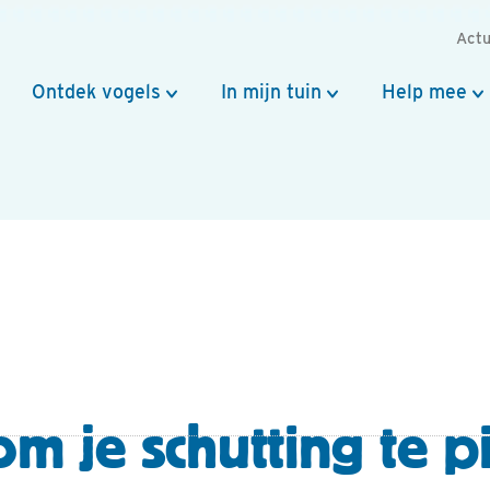
Actu
Ontdek vogels
In mijn tuin
Help mee
 om je schutting te 