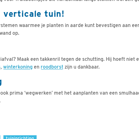
 verticale tuin!
ystemen waarmee je planten in aarde kunt bevestigen aan een 
nwand op.
afval? Maak een takkenril tegen de schutting. Hij hoeft niet e
s
,
winterkoning
en
roodborst
zijn u dankbaar.
g
g ook prima ‘wegwerken’ met het aanplanten van een smulhaag
.
tuininrichting