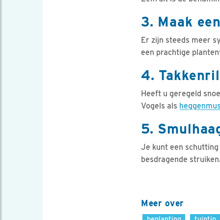
3. Maak een
Er zijn steeds meer s
een prachtige plante
4. Takkenril
Heeft u geregeld snoei
Vogels als
heggenmu
5. Smulhaa
Je kunt een schuttin
besdragende struiken
Meer over
beplanting
tuintip