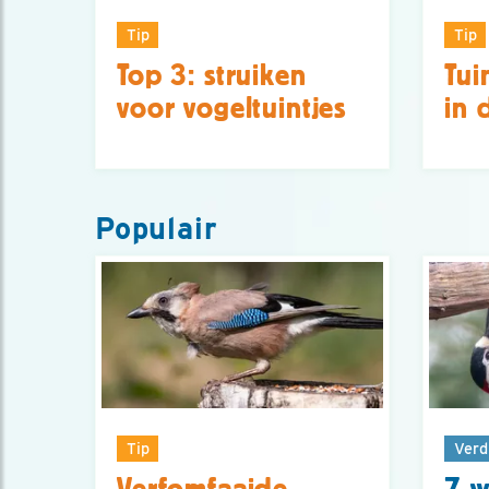
Tip
Tip
Top 3: struiken
Tui
voor vogeltuintjes
in 
Populair
Tip
Verd
Verfomfaaide
7 w