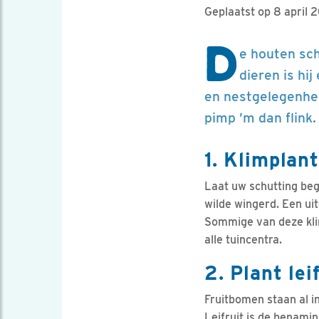
Geplaatst op 8 april 
D
e houten sch
dieren is hi
en nestgelegenhei
pimp ’m dan flink.
1. Klimplan
Laat uw schutting beg
wilde wingerd. Een uit
Sommige van deze kli
alle tuincentra.
2. Plant lei
Fruitbomen staan al in
Leifruit is de benami