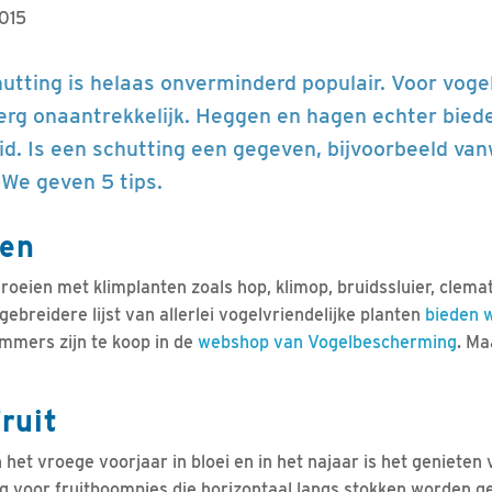
2015
utting is helaas onverminderd populair. Voor voge
j erg onaantrekkelijk. Heggen en hagen echter biede
d. Is een schutting een gegeven, bijvoorbeeld va
 We geven 5 tips.
ten
roeien met klimplanten zoals hop, klimop, bruidssluier, clema
gebreidere lijst van allerlei vogelvriendelijke planten
bieden w
mmers zijn te koop in de
webshop van Vogelbescherming
. Ma
fruit
 het vroege voorjaar in bloei en in het najaar is het genieten v
ng voor fruitboompjes die horizontaal langs stokken worden ge