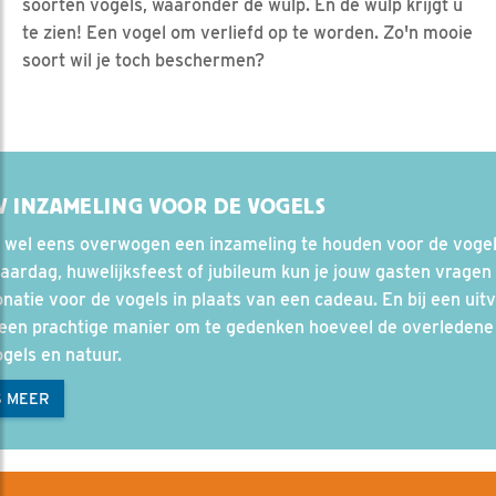
soorten vogels, waaronder de wulp. En de wulp krijgt u
te zien! Een vogel om verliefd op te worden. Zo'n mooie
soort wil je toch beschermen?
 INZAMELING VOOR DE VOGELS
 wel eens overwogen een inzameling te houden voor de vogel
jaardag, huwelijksfeest of jubileum kun je jouw gasten vrage
natie voor de vogels in plaats van een cadeau. En bij een uit
 een prachtige manier om te gedenken hoeveel de overledene 
gels en natuur.
S MEER