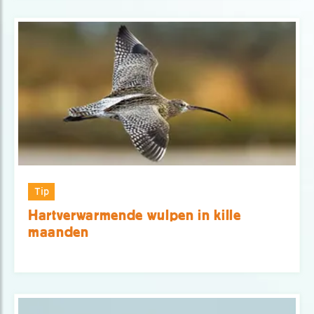
Tip
Hartverwarmende wulpen in kille
maanden