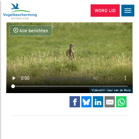
WORD LID
Men
Alle berichten
Videostill Jaar van de Wulp