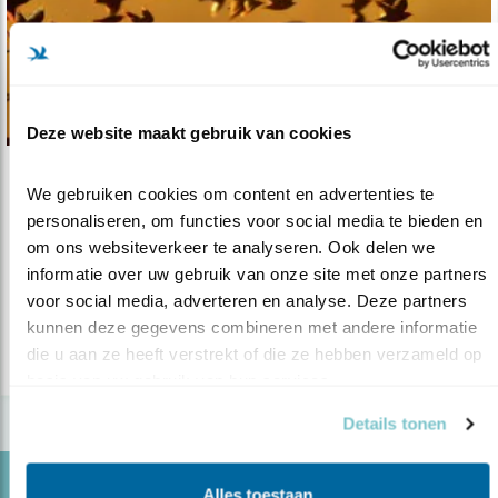
Deze website maakt gebruik van cookies
Nieuws
We gebruiken cookies om content en advertenties te 
personaliseren, om functies voor social media te bieden en 
Een kunstwerk voor uw nalatenschap
om ons websiteverkeer te analyseren. Ook delen we 
26.07.24
Jaarlijks laten tientallen mensen een gift na
informatie over uw gebruik van onze site met onze partners 
aan de vogels via hun testame..
voor social media, adverteren en analyse. Deze partners 
kunnen deze gegevens combineren met andere informatie 
die u aan ze heeft verstrekt of die ze hebben verzameld op 
lees meer
basis van uw gebruik van hun services.
Details tonen
Blog
Alles toestaan