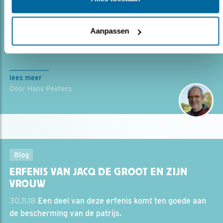
'VOGELS ZIJN FANTASTISCH'
01.02.24
Peter Hartog gooide het roer om en geeft nu
Aanpassen
vogelexcursies namens Vogelbescherming.
lees meer
Door Hans Peeters
Blog
ERFENIS VAN JACQ DE GROOT EN ZIJN
VROUW
30.11.18
Een deel van deze erfenis komt ten goede aan
de bescherming van de patrijs.