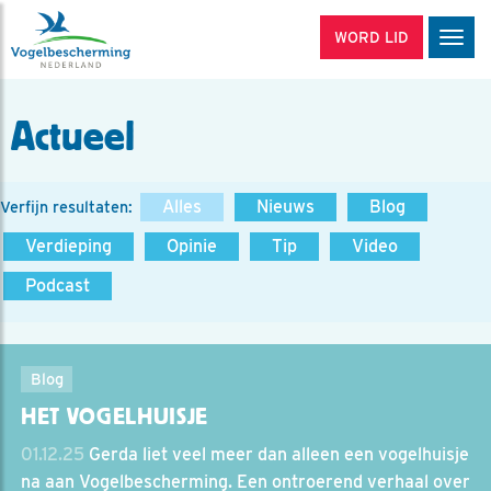
WORD LID
Men
Actueel
Alles
Nieuws
Blog
Verfijn resultaten:
Verdieping
Opinie
Tip
Video
Podcast
Blog
HET VOGELHUISJE
01.12.25
Gerda liet veel meer dan alleen een vogelhuisje
na aan Vogelbescherming. Een ontroerend verhaal over