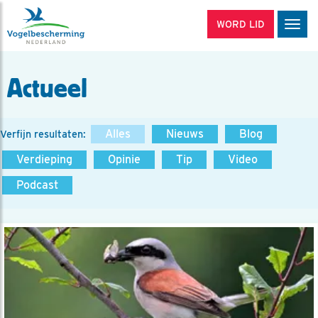
WORD LID
Men
Actueel
Alles
Nieuws
Blog
Verfijn resultaten:
Verdieping
Opinie
Tip
Video
Podcast