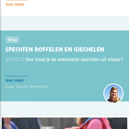
lees meer
Blog
SPECHTEN ROFFELEN EN GIECHELEN
20.02.21
Hoe houd je de bekendste spechten uit elkaar?
lees meer
Door Hanne Tersmette