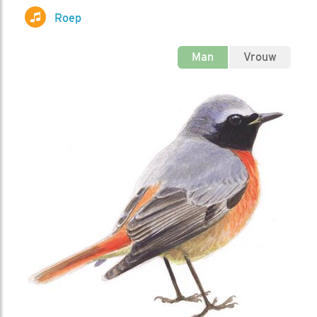
Roep
Man
Vrouw