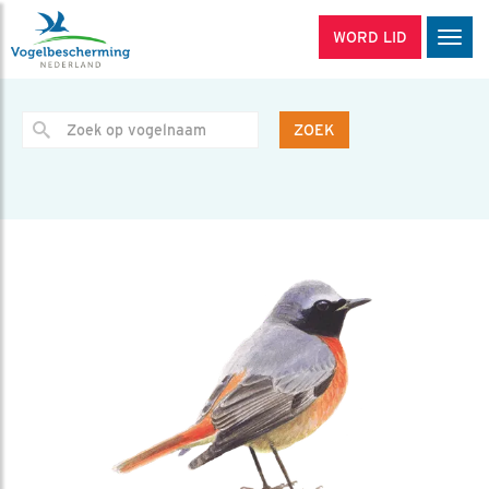
WORD LID
Men
ZOEK