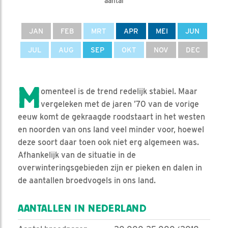
aantal
JAN
FEB
MRT
APR
MEI
JUN
JUL
AUG
SEP
OKT
NOV
DEC
M
omenteel is de trend redelijk stabiel. Maar
vergeleken met de jaren ’70 van de vorige
eeuw komt de gekraagde roodstaart in het westen
en noorden van ons land veel minder voor, hoewel
deze soort daar toen ook niet erg algemeen was.
Afhankelijk van de situatie in de
overwinteringsgebieden zijn er pieken en dalen in
de aantallen broedvogels in ons land.
AANTALLEN IN NEDERLAND