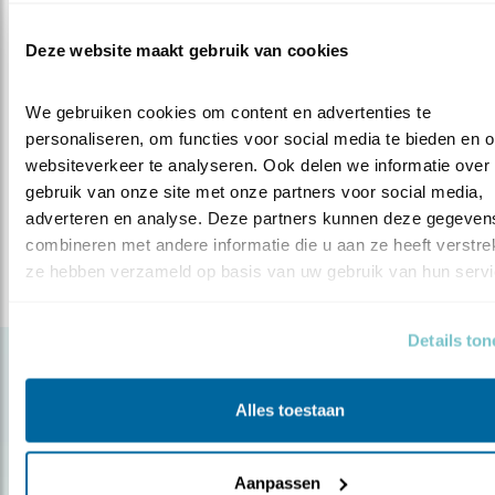
Wilt u op de hoogte blijven van dit project?
Deze website maakt gebruik van cookies
Ongeveer eens per kwartaal verschijnt een e-
mailnieuwsbrief. Wilt u deze ontvangen? Neem contact
We gebruiken cookies om content en advertenties te 
op met Debby Veenendaal.
personaliseren, om functies voor social media te bieden en o
websiteverkeer te analyseren. Ook delen we informatie over 
Debby Veenendaal
gebruik van onze site met onze partners voor social media, 
Neem contact met mij op
adverteren en analyse. Deze partners kunnen deze gegevens
combineren met andere informatie die u aan ze heeft verstrekt
ze hebben verzameld op basis van uw gebruik van hun servi
Details to
Gerelateerde items
Alles toestaan
Aanpassen