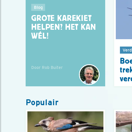
Blog
GROTE KAREKIET
HELPEN? HET KAN
WÉL!
Verd
Bo
Door Rob Buiter
tre
ver
Populair