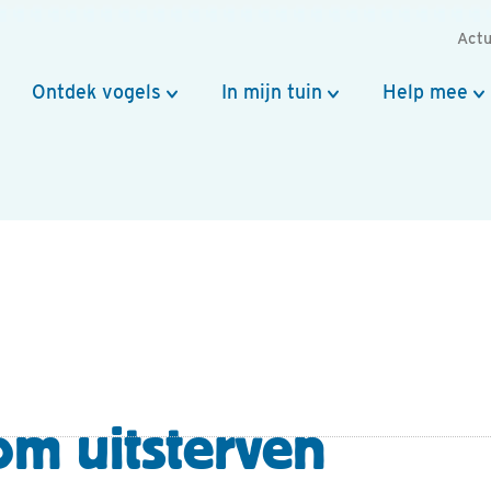
Actu
Ontdek vogels
In mijn tuin
Help mee
m uitsterven