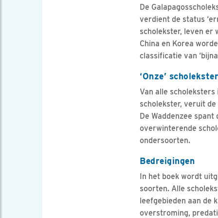
De Galapagosscholekst
verdient de status ‘e
scholekster, leven er
China en Korea worde
classificatie van ‘bijn
‘Onze’ scholekster
Van alle scholeksters
scholekster, veruit d
De Waddenzee spant da
overwinterende schole
ondersoorten.
Bedreigingen
In het boek wordt uit
soorten. Alle scholeks
leefgebieden aan de k
overstroming, predatie