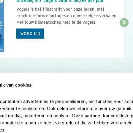
Ontvang 5 x Vogels voor € 36,00 per jaar
Vogels is het tijdschrift voor onze leden, met
prachtige fotoreportages en opmerkelijke verhalen.
Met jouw lidmaatschap help je de vogels.
WORD LID
ik van cookies
Onze sites
Mijn privacy
Cookieverklar
ntent en advertenties te personaliseren, om functies voor socia
erkeer te analyseren. Ook delen we informatie over uw gebruik v
cial media, adverteren en analyse. Deze partners kunnen deze 
rmatie die u aan ze heeft verstrekt of die ze hebben verzameld 
es.