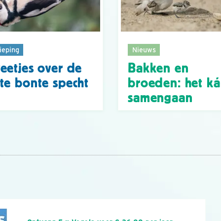
ieping
Nieuws
eetjes over de
Bakken en
te bonte specht
broeden: het k
samengaan
n