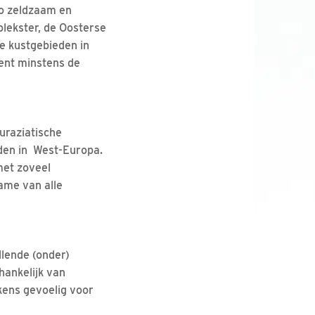
zo zeldzaam en
olekster, de Oosterse
e kustgebieden in
ent minstens de
uraziatische
eden in West-Europa.
met zoveel
ame van alle
llende (onder)
hankelijk van
kens gevoelig voor