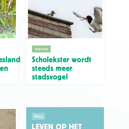
Nieuws
esland
Scholekster wordt
ren
steeds meer
stadsvogel
Blog
LEVEN OP HET