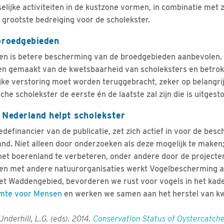
ijke activiteiten in de kustzone vormen, in combinatie met z
 grootste bedreiging voor de scholekster.
broedgebieden
en is betere bescherming van de broedgebieden aanbevolen
 gemaakt van de kwetsbaarheid van scholeksters en betrok
ke verstoring moet worden teruggebracht, zeker op belangri
che scholekster de eerste én de laatste zal zijn die is uitgest
Nederland helpt scholekster
efinancier van de publicatie, zet zich actief in voor de bes
and. Niet alleen door onderzoeken als deze mogelijk te maken;
 het boerenland te verbeteren, onder andere door de project
en met andere natuurorganisaties werkt Vogelbescherming a
et Waddengebied, bevorderen we rust voor vogels in het kade
imte voor Mensen
en werken we samen aan het herstel van kw
Underhill, L.G. (eds). 2014.
Conservation Status of Oystercatch