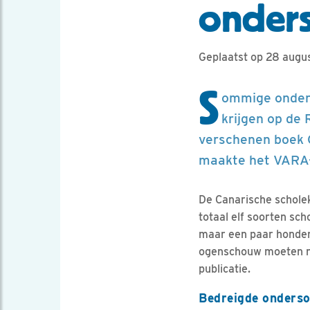
onders
Geplaatst op 28 augu
S
ommige onder
krijgen op de 
verschenen boek 
maakte het VARA-
De Canarische scholek
totaal elf soorten sc
maar een paar honder
ogenschouw moeten ne
publicatie.
Bedreigde onders