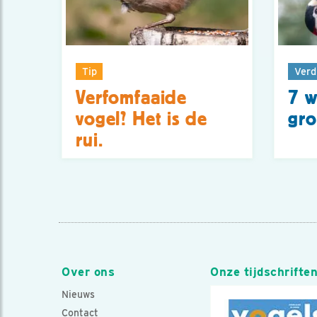
Tip
Verd
Verfomfaaide
7 w
vogel? Het is de
gro
rui.
Over ons
Onze tijdschrifte
Nieuws
Contact