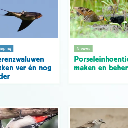
ieping
Nieuws
erenzwaluwen
Porseleinhoentj
kken ver én nog
maken en behe
der