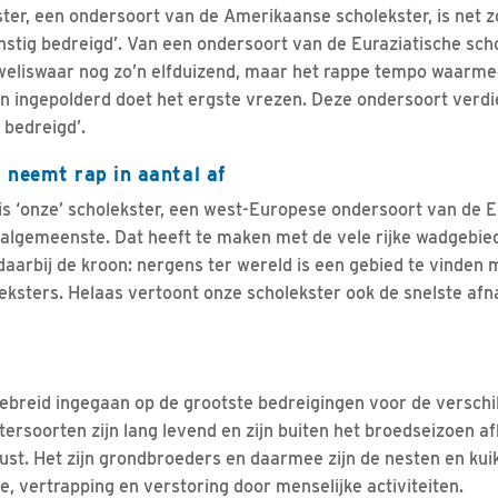
er, een ondersoort van de Amerikaanse scholekster, is net 
rnstig bedreigd’. Van een ondersoort van de Euraziatische sch
 weliswaar nog zo’n elfduizend, maar het rappe tempo waarme
n ingepolderd doet het ergste vrezen. Deze ondersoort verdi
a bedreigd’.
 neemt rap in aantal af
 is ‘onze’ scholekster, een west-Europese ondersoort van de E
e algemeenste. Dat heeft te maken met de vele rijke wadgebi
arbij de kroon: nergens ter wereld is een gebied te vinden 
ksters. Helaas vertoont onze scholekster ook de snelste afn
gebreid ingegaan op de grootste bedreigingen voor de verschi
tersoorten zijn lang levend en zijn buiten het broedseizoen af
ust. Het zijn grondbroeders en daarmee zijn de nesten en kui
, vertrapping en verstoring door menselijke activiteiten.