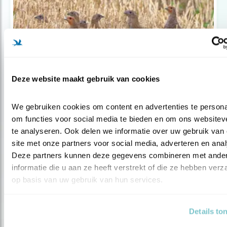
Deze website maakt gebruik van cookies
Nieuws
Groen licht voor jacht op meer vogels?
We gebruiken cookies om content en advertenties te personal
om functies voor social media te bieden en om ons websiteve
te analyseren. Ook delen we informatie over uw gebruik van 
site met onze partners voor social media, adverteren en anal
Deze partners kunnen deze gegevens combineren met ander
informatie die u aan ze heeft verstrekt of die ze hebben verz
op basis van uw gebruik van hun services.
Details to