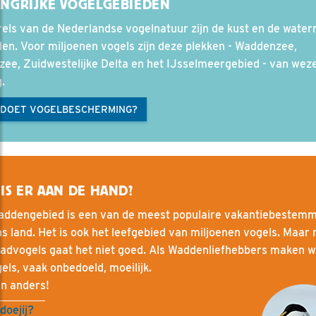
ANGRIJKE VOGELGEBIEDEN
els van de Nederlandse vogelnatuur zijn de kust en de waterr
en. Voor miljoenen vogels zijn deze plekken - Waddenzee,
ee, Zuidwestelijke Delta en het IJsselmeergebied - van weze
.
 DOET VOGELBESCHERMING?
IS ER AAN DE HAND?
addengebied is een van de meest populaire vakantiebestem
s land. Het is ook het leefgebied van miljoenen vogels. Maar
wadvogels gaat het niet goed. Als Waddenliefhebbers maken w
els, vaak onbedoeld, moeilijk.
an anders!
oejij?