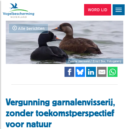
WORD LID
Men
Alle berichten
Zwarte zee-eend / Ernst Bos, Fotogalerij
Vergunning garnalenvisserij,
zonder toekomstperspectief
voor natuur