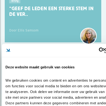
Blog
“GEEF DE LEDEN EEN STERKE STEM IN
DE VER..
Door Ellis Samsom
Blog
“MEEDENKEN EN OPBOUWENDE
Deze website maakt gebruik van cookies
KRITIEK LEVEREN..
We gebruiken cookies om content en advertenties te personal
om functies voor social media te bieden en om ons websiteve
Door Ellis Samsom
te analyseren. Ook delen we informatie over uw gebruik van 
site met onze partners voor social media, adverteren en anal
Deze partners kunnen deze gegevens combineren met ander