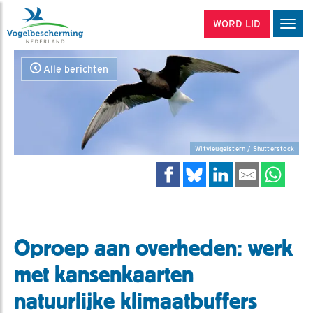
WORD LID
Men
Alle berichten
Witvleugelstern / Shutterstock
Oproep aan overheden: werk
met kansenkaarten
natuurlijke klimaatbuffers