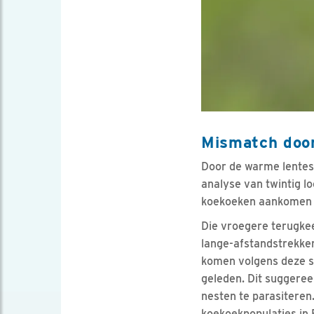
Mismatch door
Door de warme lentes 
analyse van twintig l
koekoeken aankomen in
Die vroegere terugkee
lange-afstandstrekker 
komen volgens deze st
geleden. Dit suggeree
nesten te parasiteren
koekoekpopulaties in 