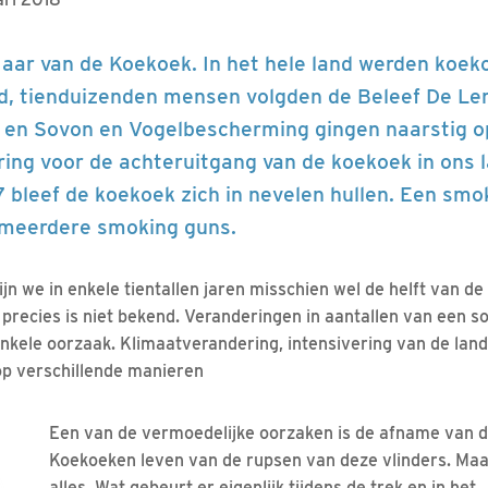
Jaar van de Koekoek. In het hele land werden koek
d, tienduizenden mensen volgden de Beleef De L
 en Sovon en Vogelbescherming gingen naarstig o
ring voor de achteruitgang van de koekoek in ons l
7 bleef de koekoek zich in nevelen hullen. Een smo
 meerdere smoking guns.
jn we in enkele tientallen jaren misschien wel de helft van de
recies is niet bekend. Veranderingen in aantallen van een soo
enkele oorzaak. Klimaatverandering, intensivering van de la
op verschillende manieren
Een van de vermoedelijke oorzaken is de afname van d
Koekoeken leven van de rupsen van deze vlinders. Maar
alles. Wat gebeurt er eigenlijk tijdens de trek en in het