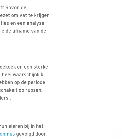
ft Sovon de
gezet om vat te krijgen
aties en een analyse
 die de afname van de
koekoek en een sterke
heel waarschijnlijk
hebben op de periode
chakelt op rupsen.
ers’.
n eieren bij in het
genmus
gevolgd door