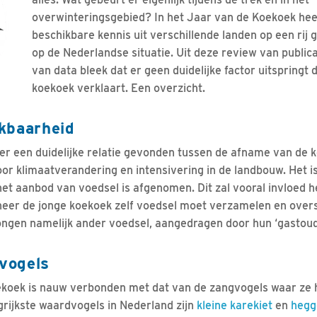
overwinteringsgebied? In het Jaar van de Koekoek hee
beschikbare kennis uit verschillende landen op een rij 
op de Nederlandse situatie. Uit deze review van public
van data bleek dat er geen duidelijke factor uitspringt
koekoek verklaart. Een overzicht.
kbaarheid
s er een duidelijke relatie gevonden tussen de afname van de 
r klimaatverandering en intensivering in de landbouw. Het is 
het aanbod van voedsel is afgenomen. Dit zal vooral invloed 
neer de jonge koekoek zelf voedsel moet verzamelen en overs
ongen namelijk ander voedsel, aangedragen door hun ‘gastoud
vogels
koek is nauw verbonden met dat van de zangvogels waar ze hu
grijkste waardvogels in Nederland zijn
kleine karekiet
en
heg