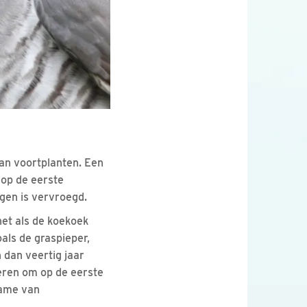
aan voortplanten. Een
rop de eerste
gen is vervroegd.
net als de koekoek
oals de graspieper,
 dan veertig jaar
veren om op de eerste
name van