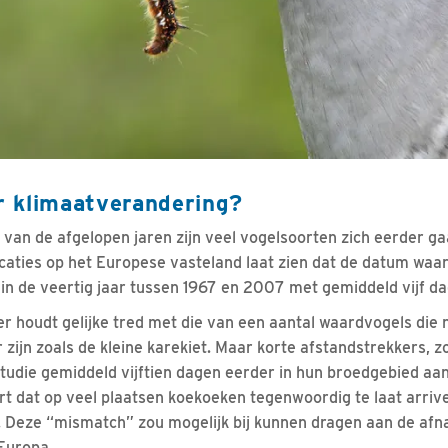
 klimaatverandering?
van de afgelopen jaren zijn veel vogelsoorten zich eerder g
ocaties op het Europese vasteland laat zien dat de datum waa
 de veertig jaar tussen 1967 en 2007 met gemiddeld vijf da
r houdt gelijke tred met die van een aantal waardvogels die 
zijn zoals de kleine karekiet. Maar korte afstandstrekkers, z
udie gemiddeld vijftien dagen eerder in hun broedgebied aan
rt dat op veel plaatsen koekoeken tegenwoordig te laat arri
. Deze “mismatch” zou mogelijk bij kunnen dragen aan de af
Europa.