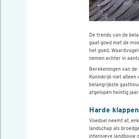
De trends van de bela
gaat goed met de moer
het goed. Waardvogels
nemen echter in aantal
Berekeningen van de B
Koninkrijk niet allee
belangrijkste gasthou
afgelopen twintig ja
Harde klappen
Voedsel neemt af, enk
landschap als broedge
intensieve landbouw o