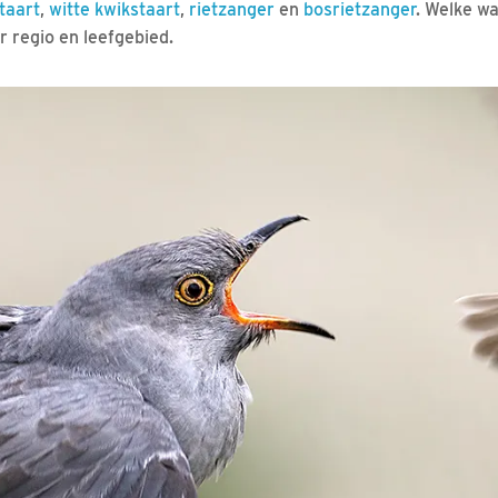
taart
,
witte kwikstaart
,
rietzanger
en
bosrietzanger
. Welke w
r regio en leefgebied.