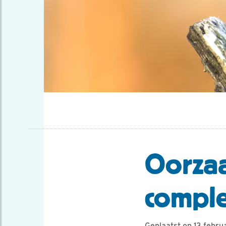
Oorzaa
comple
Geplaatst op 13 febru