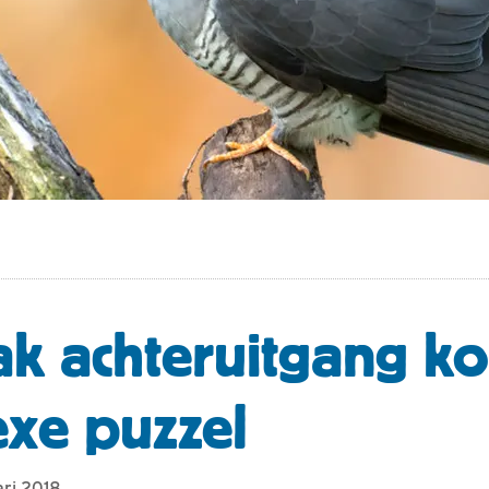
k achteruitgang k
xe puzzel
ari 2018