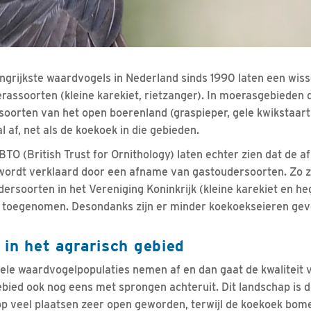
ngrijkste waardvogels in Nederland sinds 1990 laten een wiss
assoorten (kleine karekiet, rietzanger). In moerasgebieden 
oorten van het open boerenland (graspieper, gele kwikstaart 
 af, net als de koekoek in die gebieden.
TO (British Trust for Ornithology) laten echter zien dat de a
n wordt verklaard door een afname van gastoudersoorten. Zo z
dersoorten in het Vereniging Koninkrijk (kleine karekiet en 
ar toegenomen. Desondanks zijn er minder koekoekseieren ge
 in het agrarisch gebied
ele waardvogelpopulaties nemen af en dan gaat de kwaliteit 
bied ook nog eens met sprongen achteruit. Dit landschap is d
p veel plaatsen zeer open geworden, terwijl de koekoek bome