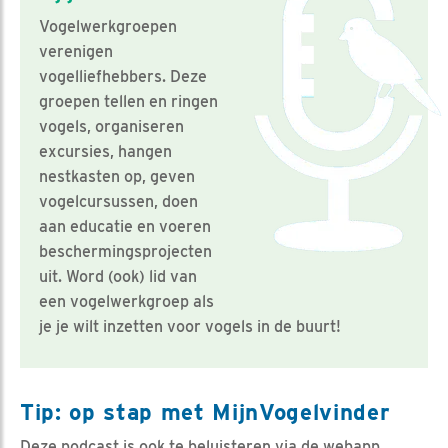
Vogelwerkgroepen
verenigen
vogelliefhebbers. Deze
groepen tellen en ringen
vogels, organiseren
excursies, hangen
nestkasten op, geven
vogelcursussen, doen
aan educatie en voeren
beschermingsprojecten
uit. Word (ook) lid van
een vogelwerkgroep als
je je wilt inzetten voor vogels in de buurt!
Tip: op stap met MijnVogelvinder
Deze podcast is ook te beluisteren via de webapp