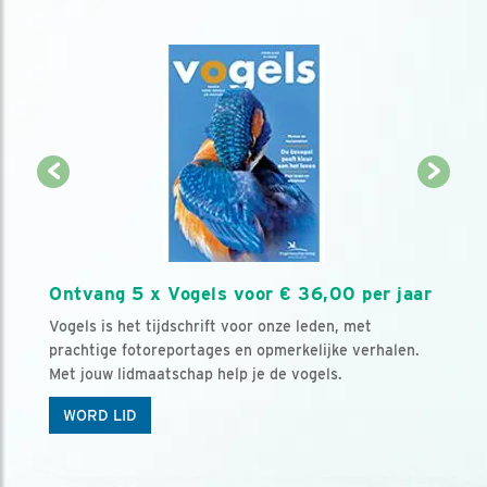
Ontvang 5 x Vogels voor € 36,00 per jaar
Vogels is het tijdschrift voor onze leden, met
prachtige fotoreportages en opmerkelijke verhalen.
Met jouw lidmaatschap help je de vogels.
WORD LID