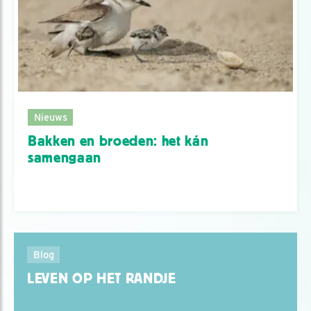
Nieuws
Bakken en broeden: het kán
samengaan
Blog
LEVEN OP HET RANDJE