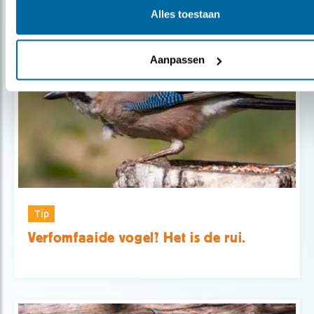
Alles toestaan
Populair
Aanpassen
Tip
Verfomfaaide vogel? Het is de rui.