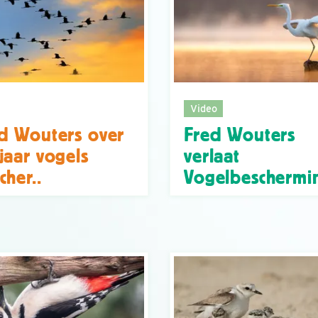
Video
d Wouters over
Fred Wouters
jaar vogels
verlaat
cher..
Vogelbeschermi