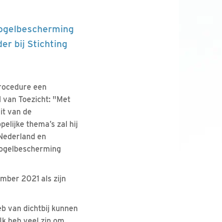
Vogelbescherming
er bij Stichting
procedure een
 van Toezicht: "Met
it van de
elijke thema’s zal hij
 Nederland en
Vogelbescherming
mber 2021 als zijn
eb van dichtbij kunnen
Ik heb veel zin om