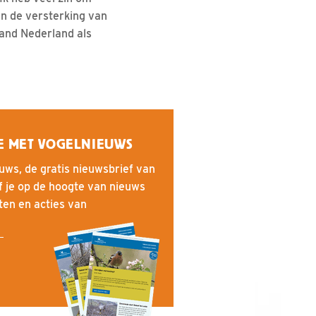
n de versterking van
land Nederland als
E MET VOGELNIEUWS
uws, de gratis nieuwsbrief van
f je op de hoogte van nieuws
iten en acties van