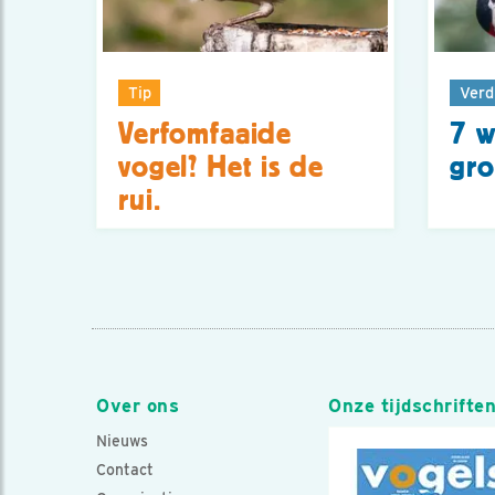
Tip
Verd
Verfomfaaide
7 w
vogel? Het is de
gro
rui.
Over ons
Onze tijdschrifte
Nieuws
Contact