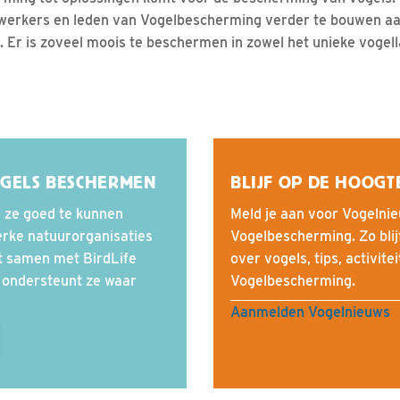
erkers en leden van Vogelbescherming verder te bouwen aa
. Er is zoveel moois te beschermen in zowel het unieke vogel
OGELS BESCHERMEN
BLIJF OP DE HOOGT
m ze goed te kunnen
Meld je aan voor Vogelnie
erke natuurorganisaties
Vogelbescherming. Zo blij
t samen met BirdLife
over vogels, tips, activite
n ondersteunt ze waar
Vogelbescherming.
Aanmelden Vogelnieuws