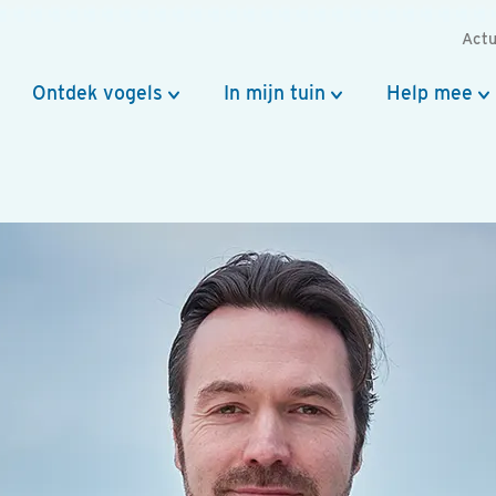
Actu
Ontdek vogels
In mijn tuin
Help mee