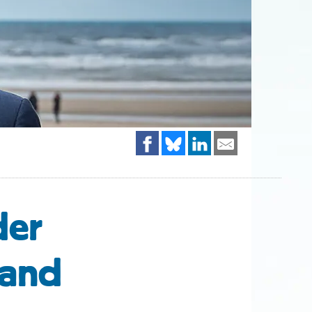
der
land