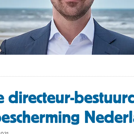
 directeur-bestuur
bescherming Neder
2021