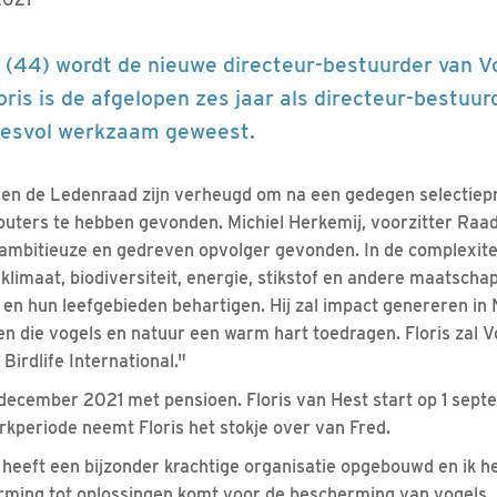
t (44) wordt de nieuwe directeur-bestuurder van 
ris is de afgelopen zes jaar als directeur-bestuurd
esvol werkzaam geweest.
 en de Ledenraad zijn verheugd om na een gedegen selectie
uters te hebben gevonden. Michiel Herkemij, voorzitter Raad
ambitieuze en gedreven opvolger gevonden. In de complexite
imaat, biodiversiteit, energie, stikstof en andere maatschapp
 en hun leefgebieden behartigen. Hij zal impact genereren in
n die vogels en natuur een warm hart toedragen. Floris zal 
irdlife International."
december 2021 met pensioen. Floris van Hest start op 1 septe
rkperiode neemt Floris het stokje over van Fred.
d heeft een bijzonder krachtige organisatie opgebouwd en ik h
ming tot oplossingen komt voor de bescherming van vogels. 