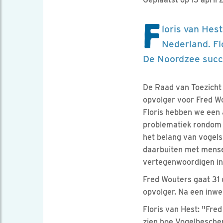
F
loris van Hes
Nederland. Flo
De Noordzee succ
De Raad van Toezicht
opvolger voor Fred Wo
Floris hebben we een 
problematiek rondom kl
het belang van vogels
daarbuiten met mense
vertegenwoordigen in B
Fred Wouters gaat 31 
opvolger. Na een inwe
Floris van Hest: "Fre
zien hoe Vogelbescher