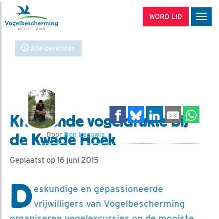
WORD LID
Men
Alle berichten
Krioelende vogeldrukte bij
de Kwade Hoek
Door
Ron Leeuwis
Geplaatst op 16 juni 2015
D
eskundige en gepassioneerde
vrijwilligers van Vogelbescherming
organiseren vogelexcursies op de mooiste