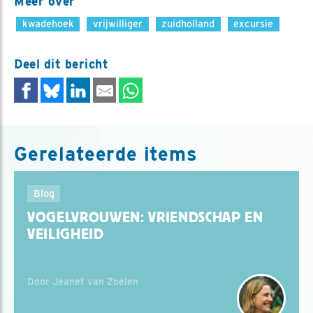
Meer over
kwadehoek
vrijwilliger
zuidholland
excursie
Deel dit bericht
Gerelateerde items
Blog
VOGELVROUWEN: VRIENDSCHAP EN
VEILIGHEID
Door Jeanet van Zoelen