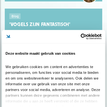
Blog
'VOGELS ZIJN FANTASTISCH'
Door Hans Peeters
Deze website maakt gebruik van cookies
We gebruiken cookies om content en advertenties te 
Blog
personaliseren, om functies voor social media te bieden 
en om ons websiteverkeer te analyseren. Ook delen we 
“VOGELS KIJKEN KAN ALTIJD EN
informatie over uw gebruik van onze site met onze 
OVERAL!”
partners voor social media, adverteren en analyse. Deze 
partners kunnen deze gegevens combineren met andere 
informatie die u aan ze heeft verstrekt of die ze hebben 
Door Vogelbescherming Nederland
verzameld op basis van uw gebruik van hun services.