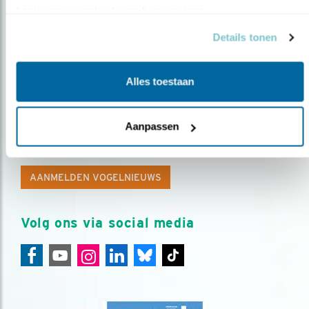
basis van uw gebruik van hun services.
Details tonen
Alles toestaan
Op de hoogte blijven?
Aanpassen
Meld je aan en ontvang nieuws, inspiratie, acties en tips
over vogels en activiteiten van Vogelbescherming.
AANMELDEN VOGELNIEUWS
Volg ons via social media