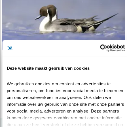
Tip
Deze website maakt gebruik van cookies
Kijktip: watervogel-eldorado
10.01.22
Je hart ophalen aan watervogels in de Dordtse
We gebruiken cookies om content en advertenties te 
Biesbosch.
personaliseren, om functies voor social media te bieden en 
om ons websiteverkeer te analyseren. Ook delen we 
informatie over uw gebruik van onze site met onze partners 
lees meer
voor social media, adverteren en analyse. Deze partners 
kunnen deze gegevens combineren met andere informatie 
die u aan ze heeft verstrekt of die ze hebben verzameld op 