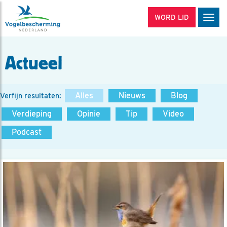
WORD LID
Men
Actueel
Alles
Nieuws
Blog
Verfijn resultaten:
Verdieping
Opinie
Tip
Video
Podcast