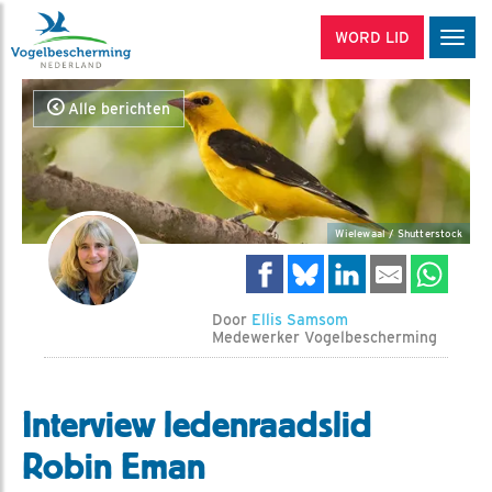
WORD LID
Men
Alle berichten
Wielewaal / Shutterstock
Door
Ellis Samsom
Medewerker Vogelbescherming
Interview ledenraadslid
Robin Eman