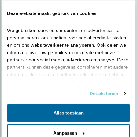
Gerelateerde items
Deze website maakt gebruik van cookies
Blog
GEZOCHT: KANDIDATEN VOOR DE
We gebruiken cookies om content en advertenties te 
LEDENRAAD
personaliseren, om functies voor social media te bieden 
en om ons websiteverkeer te analyseren. Ook delen we 
informatie over uw gebruik van onze site met onze 
Door Ellis Samsom
partners voor social media, adverteren en analyse. Deze 
partners kunnen deze gegevens combineren met andere 
informatie die u aan ze heeft verstrekt of die ze hebben 
verzameld op basis van uw gebruik van hun services.
Blog
Details tonen
GEZOCHT: KANDIDATEN VOOR DE
LEDENRAAD
Alles toestaan
Door Ellis Samsom
Aanpassen