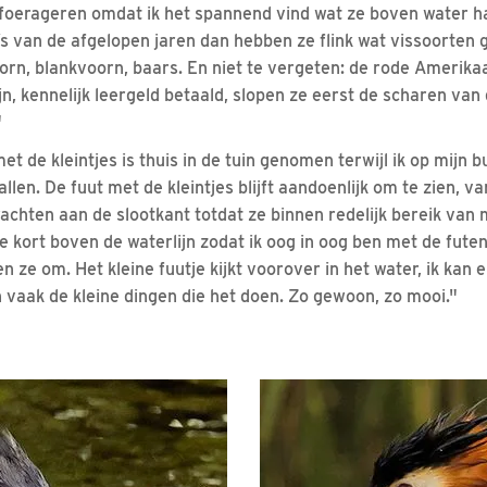
t foerageren omdat ik het spannend vind wat ze boven water ha
o’s van de afgelopen jaren dan hebben ze flink wat vissoorten
orn, blankvoorn, baars. En niet te vergeten: de rode Amerikaa
ijn, kennelijk leergeld betaald, slopen ze eerst de scharen van
"
et de kleintjes is thuis in de tuin genomen terwijl ik op mijn b
llen. De fuut met de kleintjes blijft aandoenlijk om te zien, va
chten aan de slootkant totdat ze binnen redelijk bereik van 
ze kort boven de waterlijn zodat ik oog in oog ben met de futen.
 ze om. Het kleine fuutje kijkt voorover in het water, ik kan 
h vaak de kleine dingen die het doen. Zo gewoon, zo mooi."