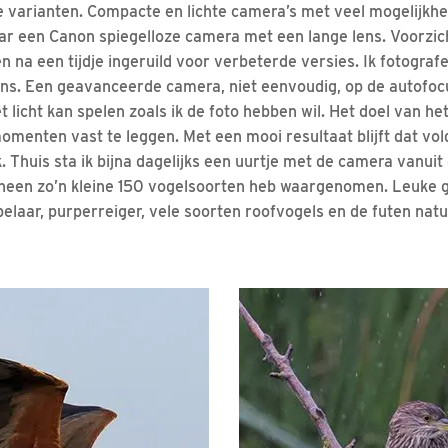
 varianten. Compacte en lichte camera’s met veel mogelijk
ar een Canon spiegelloze camera met een lange lens. Voorzi
n na een tijdje ingeruild voor verbeterde versies. Ik fotogra
. Een geavanceerde camera, niet eenvoudig, op de autofocus
t licht kan spelen zoals ik de foto hebben wil. Het doel van he
omenten vast te leggen. Met een mooi resultaat blijft dat vol
k. Thuis sta ik bijna dagelijks een uurtje met de camera vanuit
n heen zo’n kleine 150 vogelsoorten heb waargenomen. Leuke 
pelaar, purperreiger, vele soorten roofvogels en de futen natuu