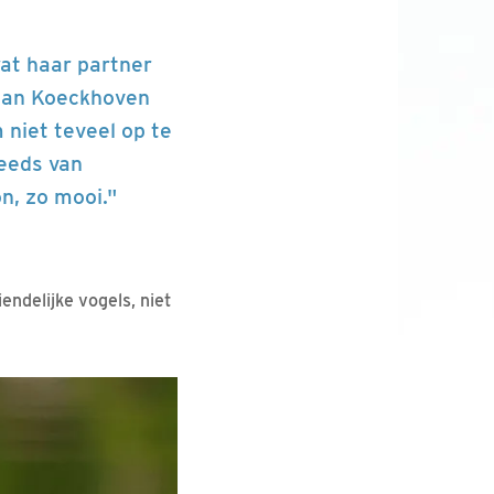
wat haar partner
 Jan Koeckhoven
m niet teveel op te
teeds van
n, zo mooi."
iendelijke vogels, niet