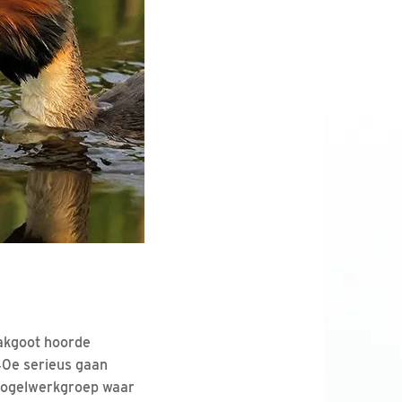
dakgoot hoorde
 40e serieus gaan
n vogelwerkgroep waar