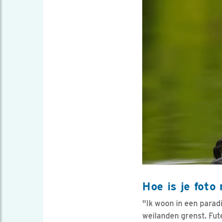
Hoe is je fot
"Ik woon in een parad
weilanden grenst. Fute