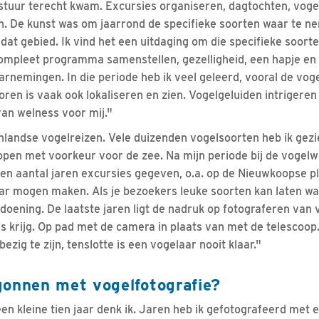
t bestuur terecht kwam. Excursies organiseren, dagtochten, v
. De kunst was om jaarrond de specifieke soorten waar te n
dat gebied. Ik vind het een uitdaging om die specifieke soort
compleet programma samenstellen, gezelligheid, een hapje en d
arnemingen. In die periode heb ik veel geleerd, vooral de vog
ren is vaak ook lokaliseren en zien. Vogelgeluiden intrigeren
van welness voor mij."
enlandse vogelreizen. Vele duizenden vogelsoorten heb ik gez
topen met voorkeur voor de zee. Na mijn periode bij de vogel
 aantal jaren excursies gegeven, o.a. op de Nieuwkoopse pl
ar mogen maken. Als je bezoekers leuke soorten kan laten w
doening. De laatste jaren ligt de nadruk op fotograferen van 
s krijg. Op pad met de camera in plaats van met de telescoop.
zig te zijn, tenslotte is een vogelaar nooit klaar."
gonnen met vogelfotografie?
een kleine tien jaar denk ik. Jaren heb ik gefotografeerd met