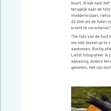
buurt. Ik kijk naar he
terugkijk naar de fot
modderkruiper, rietvo
Zo slim als de futen z
kreeft te verorberen.
"De foto van de fuut m
om niet teveel op te va
aankomen. Rustig afwa
Liefst fotografeer ik 
aanwezig, anders keren
genieten. Het zijn toc