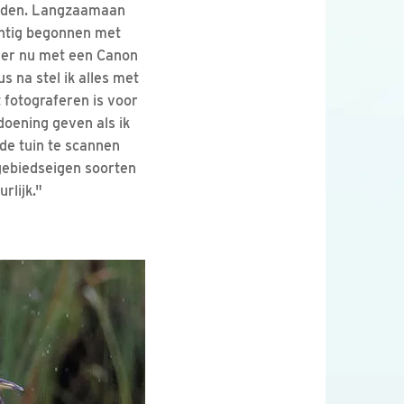
heden. Langzaamaan
chtig begonnen met
feer nu met een Canon
 na stel ik alles met
t fotograferen is voor
doening geven als ik
 de tuin te scannen
gebiedseigen soorten
rlijk."