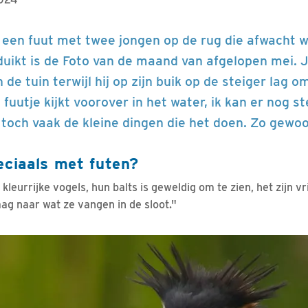
 een fuut met twee jongen op de rug die afwacht 
duikt is de Foto van de maand van afgelopen mei.
 de tuin terwijl hij op zijn buik op de steiger lag o
e fuutje kijkt voorover in het water, ik kan er nog s
 toch vaak de kleine dingen die het doen. Zo gewoo
eciaals met futen?
e kleurrijke vogels, hun balts is geweldig om te zien, het zijn vr
raag naar wat ze vangen in de sloot."