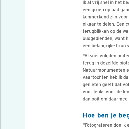
ik al vrij snel in he
een groep op pad gaan
kenmerkend zijn voor 
elkaar te delen. Een 
terugblikken op de wa
oudgedienden, want ho
een belangrijke bron 
"Al snel volgden buit
terug in dezelfde bio
Natuurmonumenten een
vaartochten heb ik da
genieten geeft dat vol
voor leuks voor de len
dan ooit om daarmee be
Hoe ben je be
"Fotograferen doe ik 