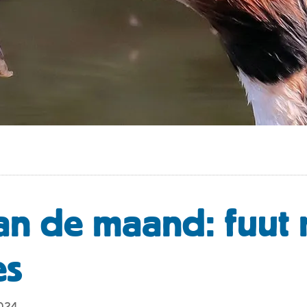
an de maand: fuut 
es
2024