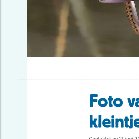
Foto v
kleintj
Geplaatst op 17 juni 