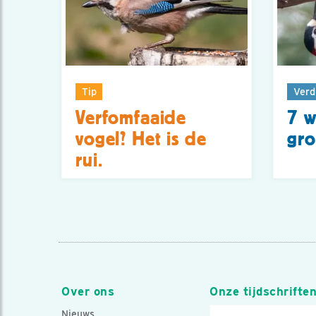
Tip
Verd
Verfomfaaide
7 w
vogel? Het is de
gro
rui.
Over ons
Onze tijdschrifte
Nieuws