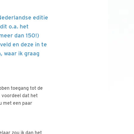
Nederlandse editie
it o.a. het
 (meer dan 150!)
veld en deze in te
, waar ik graag
bben toegang tot de
s voordeel dat het
nu met een paar
laar zou ik dan het