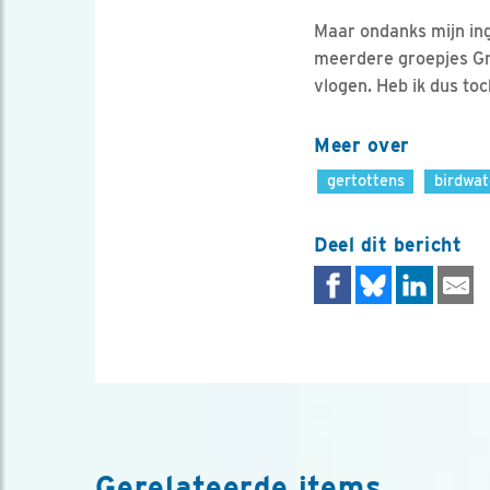
Maar ondanks mijn ing
meerdere groepjes Gras
vlogen. Heb ik dus to
Meer over
gertottens
birdwa
Deel dit bericht
Gerelateerde items