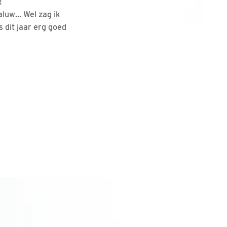
!
aluw… Wel zag ik
s dit jaar erg goed