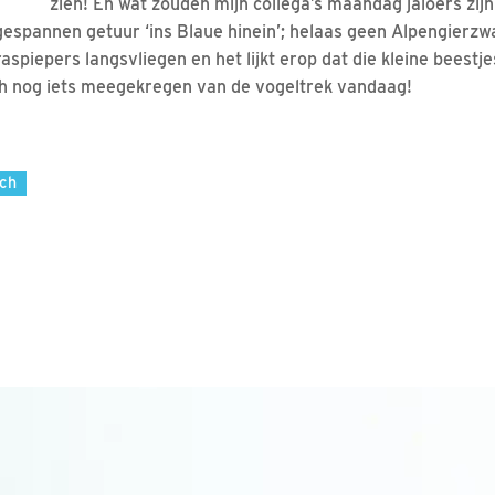
zien! En wat zouden mijn collega’s maandag jaloers zijn
espannen getuur ‘ins Blaue hinein’; helaas geen Alpengierzw
piepers langsvliegen en het lijkt erop dat die kleine beestje
ch nog iets meegekregen van de vogeltrek vandaag!
tch