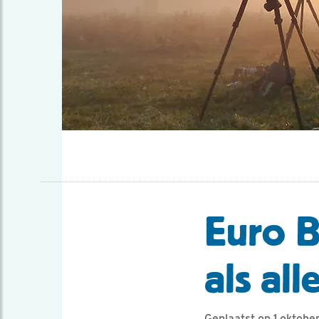
Euro B
als al
Geplaatst op 1 oktobe