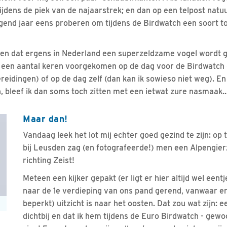
 tijdens de piek van de najaarstrek; en dan op een telpost natuur
volgend jaar eens proberen om tijdens de Birdwatch een soort 
ren dat ergens in Nederland een superzeldzame vogel wordt ge
al een aantal keren voorgekomen op de dag voor de Birdwatch (
reidingen) of op de dag zelf (dan kan ik sowieso niet weg). E
, bleef ik dan soms toch zitten met een ietwat zure nasmaak
Maar dan!
Vandaag leek het lot mij echter goed gezind te zijn: op
bij Leusden zag (en fotografeerde!) men een Alpengier
richting Zeist!
Meteen een kijker gepakt (er ligt er hier altijd wel eent
naar de 1e verdieping van ons pand gerend, vanwaar er 
beperkt) uitzicht is naar het oosten. Dat zou wat zijn:
dichtbij en dat ik hem tijdens de Euro Birdwatch - gewo