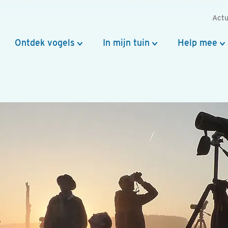
Actu
Ontdek vogels
In mijn tuin
Help mee