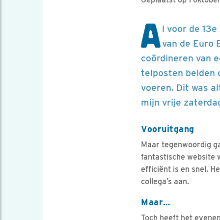
A
l voor de 13
van de Euro B
coördineren van ee
telposten belden o
voeren. Dit was al
mijn vrije zaterda
Vooruitgang
Maar tegenwoordig ga
fantastische website w
efficiënt is en snel. 
collega’s aan.
Maar…
Toch heeft het evenem