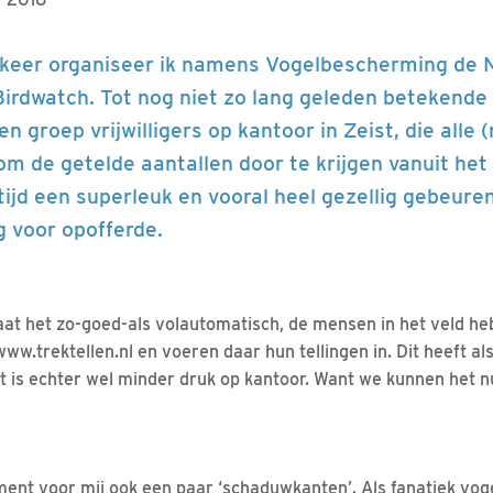
e keer organiseer ik namens Vogelbescherming de 
irdwatch. Tot nog niet zo lang geleden betekende d
n groep vrijwilligers op kantoor in Zeist, die alle
m de getelde aantallen door te krijgen vanuit het 
tijd een superleuk en vooral heel gezellig gebeuren
g voor opofferde.
at het zo-goed-als volautomatisch, de mensen in het veld he
ww.trektellen.nl en voeren daar hun tellingen in. Dit heeft al
Het is echter wel minder druk op kantoor. Want we kunnen het 
ent voor mij ook een paar ‘schaduwkanten’. Als fanatiek voge