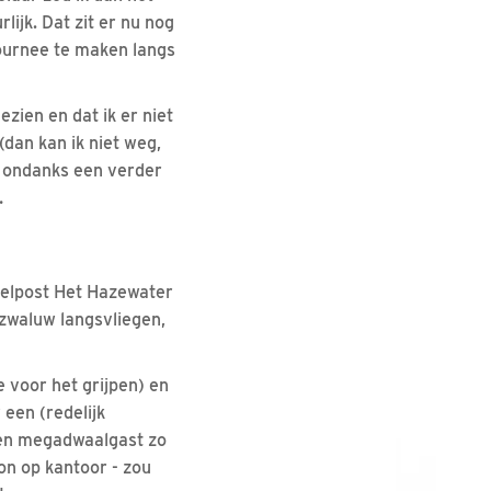
lijk. Dat zit er nu nog
tournee te maken langs
zien en dat ik er niet
dan kan ik niet weg,
n ondanks een verder
…
 telpost Het Hazewater
zwaluw langsvliegen,
je voor het grijpen) en
een (redelijk
 een megadwaalgast zo
on op kantoor - zou