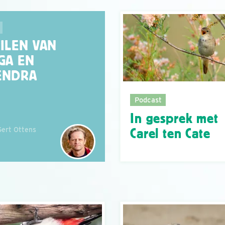
UILEN VAN
GA EN
ENDRA
Podcast
In gesprek met
Gert Ottens
Carel ten Cate