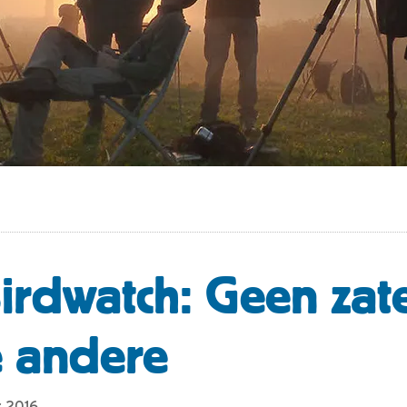
irdwatch: Geen zat
le andere
r 2016