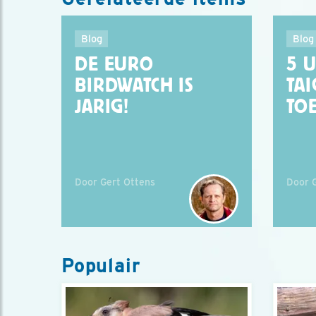
Blog
Blog
DE EURO
5 
BIRDWATCH IS
TAI
JARIG!
TO
Door Gert Ottens
Door 
Populair